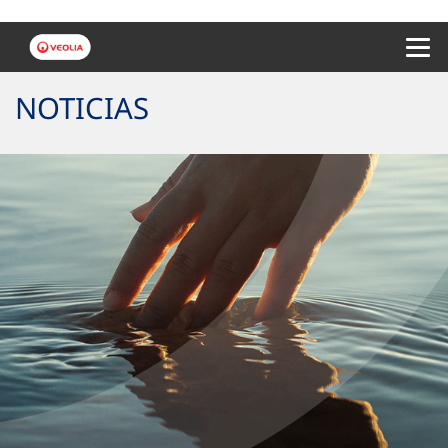
Menu 
NOTICIAS