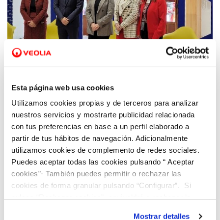
13 ABR 2022
Aigües de Paterna e Hidraqua celebran el
Esta página web usa cookies
primer encuentro de la iniciativa "Climas
Utilizamos cookies propias y de terceros para analizar
para el Cambio" vinculado a cambio
nuestros servicios y mostrarte publicidad relacionada
climático y sector empresarial
con tus preferencias en base a un perfil elaborado a
partir de tus hábitos de navegación. Adicionalmente
utilizamos cookies de complemento de redes sociales.
Puedes aceptar todas las cookies pulsando “ Aceptar
cookies”· También puedes permitir o rechazar las
cookies de forma granular pulsando “Configurar”. Si
pulsas “Rechazar cookies”, equivaldrá a rechazar la
instalación de todas las cookies salvo las necesarias que
Mostrar detalles