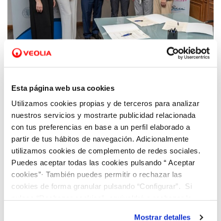
13 JUN 2022
Hidraqua se adhiere a la Cátedra del
Esta página web usa cookies
Consejo Social de la UPV para potenciar el
Utilizamos cookies propias y de terceros para analizar
talento tecnológico femenino
nuestros servicios y mostrarte publicidad relacionada
con tus preferencias en base a un perfil elaborado a
partir de tus hábitos de navegación. Adicionalmente
utilizamos cookies de complemento de redes sociales.
Puedes aceptar todas las cookies pulsando “ Aceptar
cookies”· También puedes permitir o rechazar las
cookies de forma granular pulsando “Configurar”. Si
pulsas “Rechazar cookies”, equivaldrá a rechazar la
instalación de todas las cookies salvo las necesarias que
Mostrar detalles