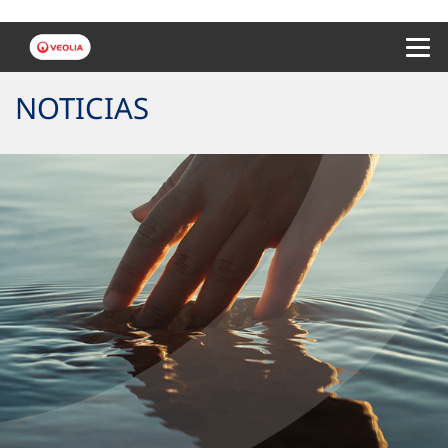
Menu 
NOTICIAS