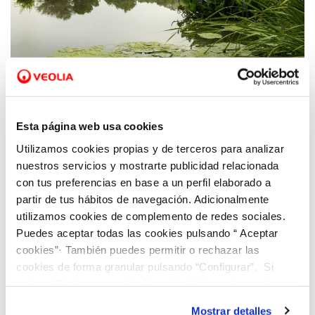
22 MAR 2023
Hidraqua y sus empresas participadas
Esta página web usa cookies
destinan un 88% de agua reutilizada para
Utilizamos cookies propias y de terceros para analizar
uso agrícola y un 7,5% para el entorno
nuestros servicios y mostrarte publicidad relacionada
ambiental
con tus preferencias en base a un perfil elaborado a
partir de tus hábitos de navegación. Adicionalmente
utilizamos cookies de complemento de redes sociales.
Puedes aceptar todas las cookies pulsando “ Aceptar
cookies”· También puedes permitir o rechazar las
cookies de forma granular pulsando “Configurar”. Si
pulsas “Rechazar cookies”, equivaldrá a rechazar la
instalación de todas las cookies salvo las necesarias que
Mostrar detalles