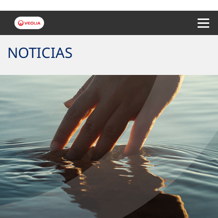
Menu 
NOTICIAS