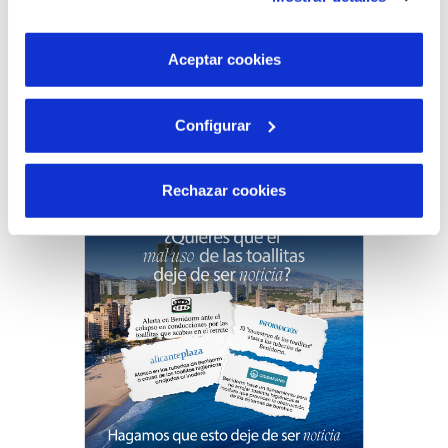
son indispensables para que el sitio web funcione y que
por tanto no se pueden desactivar. Puedes consultar
más información en nuestra
Política de Cookies
Aceptar cookies
05 MAR 2025
Hidraqua comparte la experiencia del
Configurar
proyecto Guardian para facilitar el
desarrollo de la futura planta piloto de
Rechazar cookies
regeneración de agua de Riba-Roja