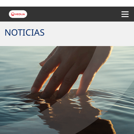
Menu 
NOTICIAS