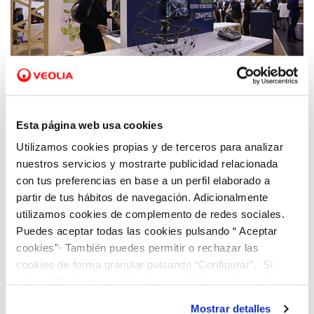
30 SEP 2019
Hidraqua presenta sus soluciones alineadas
Esta página web usa cookies
con los ODS de la ONU en la feria
Utilizamos cookies propias y de terceros para analizar
internacional para la gestión eficiente del
nuestros servicios y mostrarte publicidad relacionada
agua
con tus preferencias en base a un perfil elaborado a
partir de tus hábitos de navegación. Adicionalmente
utilizamos cookies de complemento de redes sociales.
Puedes aceptar todas las cookies pulsando “ Aceptar
cookies”· También puedes permitir o rechazar las
cookies de forma granular pulsando “Configurar”. Si
pulsas “Rechazar cookies”, equivaldrá a rechazar la
instalación de todas las cookies salvo las necesarias que
Mostrar detalles