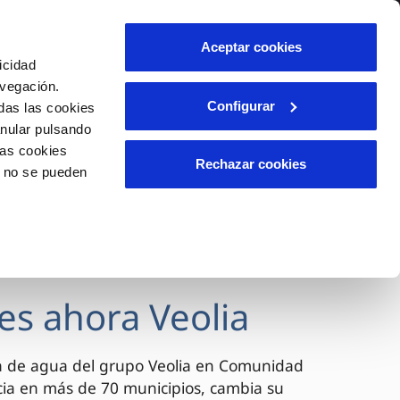
lidad
Ayuda
Contáctanos
Aceptar cookies
icidad
Área de clientes
avegación.
Configurar
das las cookies
anular pulsando
OS
INCIDENCIAS
las cookies
s
Comunica anomalías o posibles
Rechazar cookies
o no se pueden
fraudes
l
lio
Reclamaciones
es
es ahora Veolia
a de agua del grupo Veolia en Comunidad
cia en más de 70 municipios, cambia su