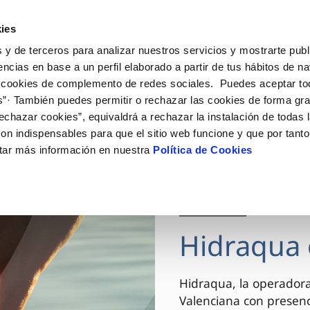
ES
VA
Actua
ies
 y de terceros para analizar nuestros servicios y mostrarte publ
Tu Servicio
Tu Agua
Conócenos
encias en base a un perfil elaborado a partir de tus hábitos de n
 cookies de complemento de redes sociales. Puedes aceptar to
s”· También puedes permitir o rechazar las cookies de forma gr
ÓN AL CLIENTE
AD
ROS COMPROMISOS
NTRATOS
COMPROMISO DE SERVICIO
CUIDADOS DEL AGUA
MODIFICACIÓN DE DAT
echazar cookies”, equivaldrá a rechazar la instalación de todas 
 de contacto
 calidad del agua
 personas
bio de titular
Carta de compromisos
Consejos de ahorro
Actualizar datos bancario
on indispensables para que el sitio web funcione y que por tant
via
el consumidor
medio ambiente
a de suministro
Customer Counsel (Defensa de
Actualizar datos de domici
tar más información en nuestra
Política de Cookies
cliente)
innovacion y digitalización
a de suministro
Actualizar datos personal
Normativa del servicio
 obras y afectaciones
icitud de Acometida
Arbitraje y mediación
03 DIC 2025
ación de fuga interior
umentación contratación
Programa CONTIGO
ntación e impresos
Hidraqua 
VER TODAS LAS GESTIONES
Hidraqua, la operador
Valenciana con presen