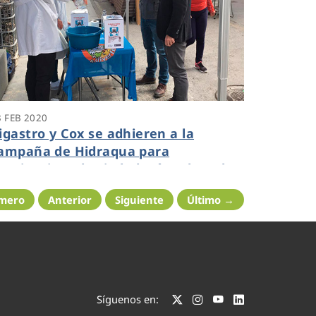
3 FEB 2020
igastro y Cox se adhieren a la
ampaña de Hidraqua para
oncienciar a la ciudadanía sobre el
so correcto de la red de
imero
Anterior
Siguiente
Último →
aneamiento
Síguenos en: