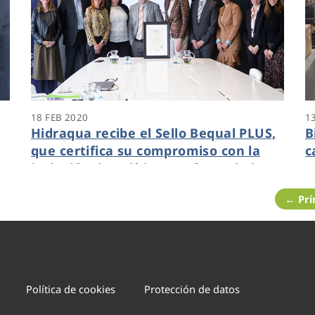
18 FEB 2020
1
Hidraqua recibe el Sello Bequal PLUS,
B
que certifica su compromiso con la
c
inclusión de políticas en favor de las
c
personas con discapacidad
u
← Pr
s
Política de cookies
Protección de datos