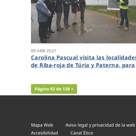
09 ABR 2021
Carolina Pascual visita las localidade
de Riba-roja de Túria y Paterna, para
conocer de primera mano los avance
del proyecto GUARDIAN
Página 92 de 138
Mapa Web
Aviso legal y privacidad de la web
Accesibilidad
Canal Ético