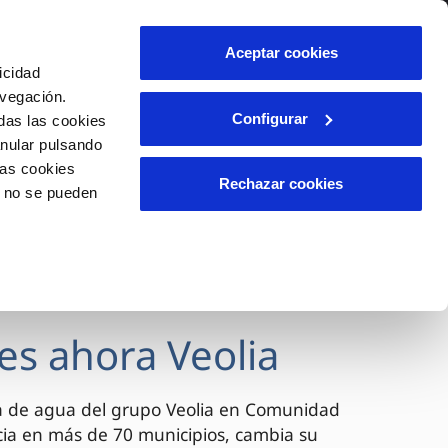
lidad
Ayuda
Contáctanos
Aceptar cookies
icidad
Área de clientes
avegación.
Configurar
das las cookies
anular pulsando
OS
INCIDENCIAS
las cookies
s
Comunica anomalías o posibles
Rechazar cookies
o no se pueden
fraudes
l
lio
Reclamaciones
es
es ahora Veolia
a de agua del grupo Veolia en Comunidad
cia en más de 70 municipios, cambia su