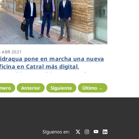
6 ABR 2021
idraqua pone en marcha una nueva
ficina en Catral más digital,
ostenible, accesible y segura frente a
a COVID 19
imero
Anterior
Siguiente
Último →
Síguenos en: