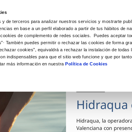
ES
VA
Actua
ies
 y de terceros para analizar nuestros servicios y mostrarte publ
Tu Servicio
Tu Agua
Conócenos
encias en base a un perfil elaborado a partir de tus hábitos de n
 cookies de complemento de redes sociales. Puedes aceptar to
s”· También puedes permitir o rechazar las cookies de forma gr
ÓN AL CLIENTE
AD
ROS COMPROMISOS
NTRATOS
COMPROMISO DE SERVICIO
CUIDADOS DEL AGUA
MODIFICACIÓN DE DAT
echazar cookies”, equivaldrá a rechazar la instalación de todas 
 de contacto
 calidad del agua
 personas
bio de titular
Carta de compromisos
Consejos de ahorro
Actualizar datos bancario
on indispensables para que el sitio web funcione y que por tant
via
el consumidor
medio ambiente
a de suministro
Customer Counsel (Defensa de
Actualizar datos de domici
tar más información en nuestra
Política de Cookies
cliente)
innovacion y digitalización
a de suministro
Actualizar datos personal
Normativa del servicio
 obras y afectaciones
icitud de Acometida
Arbitraje y mediación
03 DIC 2025
ación de fuga interior
umentación contratación
Programa CONTIGO
ntación e impresos
Hidraqua 
VER TODAS LAS GESTIONES
Hidraqua, la operador
Valenciana con presen