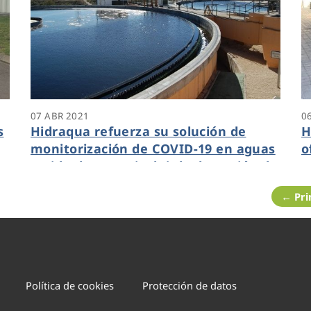
07 ABR 2021
0
s
Hidraqua refuerza su solución de
H
monitorización de COVID-19 en aguas
o
s
residuales para incluir la detección de
s
las cepas brasileña y sudafricana
l
← Pr
Política de cookies
Protección de datos