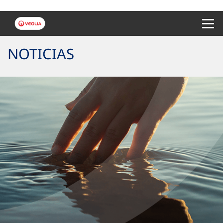
Menu 
NOTICIAS