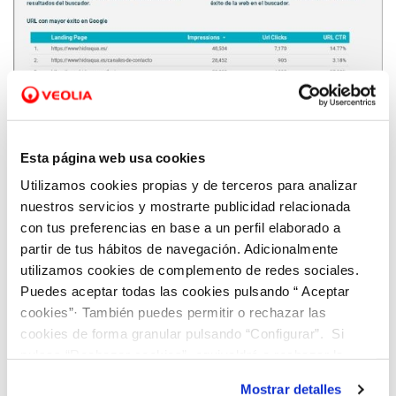
14 SEP 2021
Irene Sempere: ‘’La digitalización permite
Esta página web usa cookies
analizar datos para tomar decisiones
Utilizamos cookies propias y de terceros para analizar
inmediatas y adaptadas a la realidad actual’’
nuestros servicios y mostrarte publicidad relacionada
con tus preferencias en base a un perfil elaborado a
partir de tus hábitos de navegación. Adicionalmente
utilizamos cookies de complemento de redes sociales.
Puedes aceptar todas las cookies pulsando “ Aceptar
cookies”· También puedes permitir o rechazar las
cookies de forma granular pulsando “Configurar”. Si
pulsas “Rechazar cookies”, equivaldrá a rechazar la
instalación de todas las cookies salvo las necesarias que
Mostrar detalles