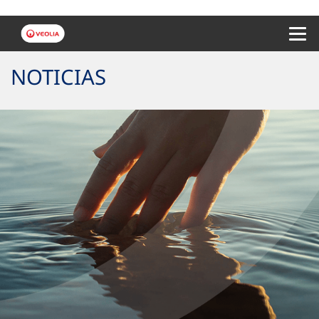
Menu 
NOTICIAS