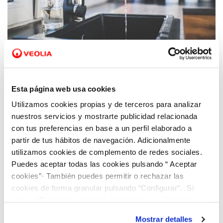
15 SEP 2019
Suministro de agua potable restablecido en
Esta página web usa cookies
Bigastro, Hurchillo y Arneva
Utilizamos cookies propias y de terceros para analizar
nuestros servicios y mostrarte publicidad relacionada
con tus preferencias en base a un perfil elaborado a
partir de tus hábitos de navegación. Adicionalmente
utilizamos cookies de complemento de redes sociales.
Puedes aceptar todas las cookies pulsando “ Aceptar
cookies”· También puedes permitir o rechazar las
cookies de forma granular pulsando “Configurar”. Si
pulsas “Rechazar cookies”, equivaldrá a rechazar la
instalación de todas las cookies salvo las necesarias que
Mostrar detalles