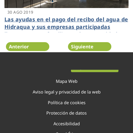
30 AGO 2019
Las ayudas en el pago del recibo del agua de
Hidraqua y sus empresas participadas
llegan a 29.500 familias en la Comunidad
Valenciana
Anterior
Siguiente
Página 125 de 138
Mapa Web
Aviso legal y privacidad de la web
Política de cookies
Protección de datos
Accesibilidad