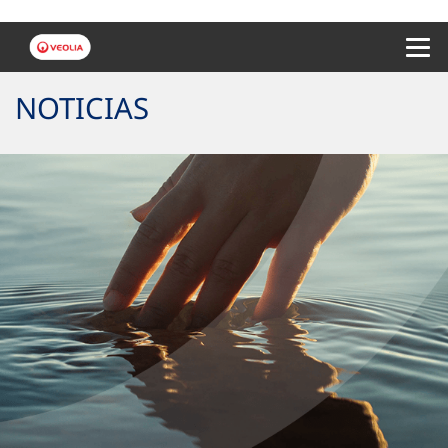
Menu 
NOTICIAS