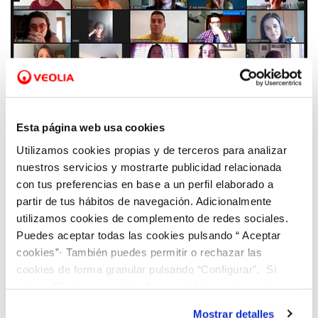
17 JUN 2020
Aquae STEM reconoce al Colegio Ausias
Esta página web usa cookies
March de Alicante por la implicación de su
Utilizamos cookies propias y de terceros para analizar
profesorado
nuestros servicios y mostrarte publicidad relacionada
con tus preferencias en base a un perfil elaborado a
partir de tus hábitos de navegación. Adicionalmente
utilizamos cookies de complemento de redes sociales.
Puedes aceptar todas las cookies pulsando “ Aceptar
cookies”· También puedes permitir o rechazar las
cookies de forma granular pulsando “Configurar”. Si
pulsas “Rechazar cookies”, equivaldrá a rechazar la
instalación de todas las cookies salvo las necesarias que
Mostrar detalles