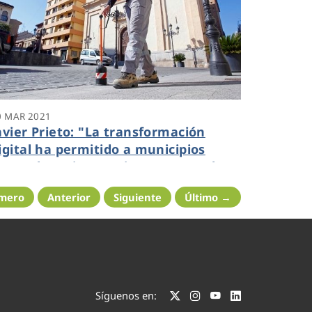
0 MAR 2021
avier Prieto: "La transformación
igital ha permitido a municipios
omo Elx mejorar quince puntos el
gua que se aprovecha en menos de
imero
Anterior
Siguiente
Último →
einte años"
Síguenos en: