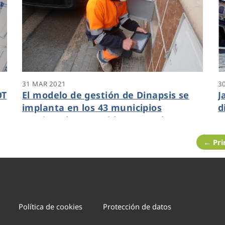
31 MAR 2021
3
OT
El modelo de gestión de Dinapsis se
J
implanta en los 43 municipios
d
gestionados por Hidraqua en la
c
provincia de Alicante
a
← Pr
v
Política de cookies
Protección de datos