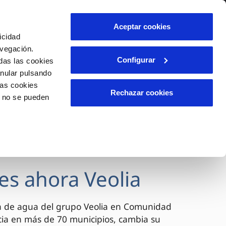
lidad
Ayuda
Contáctanos
Aceptar cookies
icidad
Área de clientes
avegación.
Configurar
das las cookies
anular pulsando
OS
INCIDENCIAS
las cookies
s
Comunica anomalías o posibles
Rechazar cookies
o no se pueden
fraudes
l
lio
Reclamaciones
es
es ahora Veolia
a de agua del grupo Veolia en Comunidad
cia en más de 70 municipios, cambia su