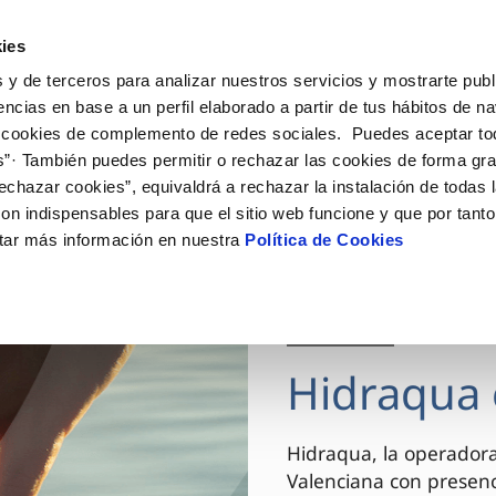
ES
VA
Actua
ies
 y de terceros para analizar nuestros servicios y mostrarte publ
Tu Servicio
Tu Agua
Conócenos
encias en base a un perfil elaborado a partir de tus hábitos de n
 cookies de complemento de redes sociales. Puedes aceptar to
s”· También puedes permitir o rechazar las cookies de forma gr
ÓN AL CLIENTE
AD
ROS COMPROMISOS
NTRATOS
COMPROMISO DE SERVICIO
CUIDADOS DEL AGUA
MODIFICACIÓN DE DAT
echazar cookies”, equivaldrá a rechazar la instalación de todas 
 de contacto
 calidad del agua
 personas
bio de titular
Carta de compromisos
Consejos de ahorro
Actualizar datos bancario
on indispensables para que el sitio web funcione y que por tant
via
el consumidor
medio ambiente
a de suministro
Customer Counsel (Defensa de
Actualizar datos de domici
tar más información en nuestra
Política de Cookies
cliente)
innovacion y digitalización
a de suministro
Actualizar datos personal
Normativa del servicio
 obras y afectaciones
icitud de Acometida
Arbitraje y mediación
03 DIC 2025
ación de fuga interior
umentación contratación
Programa CONTIGO
ntación e impresos
Hidraqua 
VER TODAS LAS GESTIONES
Hidraqua, la operador
Valenciana con presen