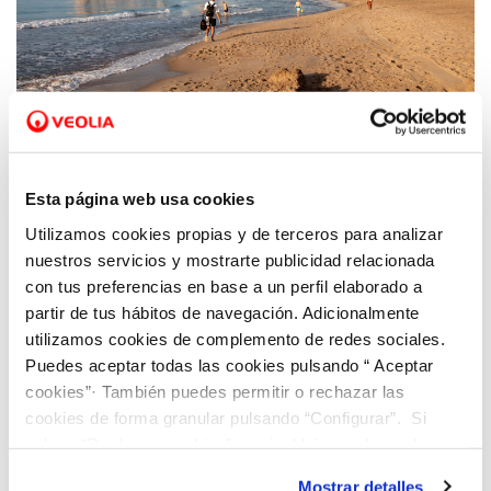
04 MAY 2026
Veolia y Benidorm logran que turismo y
Esta página web usa cookies
sostenibilidad hídrica sean compatibles
Utilizamos cookies propias y de terceros para analizar
gracias a la gestión inteligente del agua
nuestros servicios y mostrarte publicidad relacionada
con tus preferencias en base a un perfil elaborado a
partir de tus hábitos de navegación. Adicionalmente
utilizamos cookies de complemento de redes sociales.
Puedes aceptar todas las cookies pulsando “ Aceptar
cookies”· También puedes permitir o rechazar las
cookies de forma granular pulsando “Configurar”. Si
pulsas “Rechazar cookies”, equivaldrá a rechazar la
instalación de todas las cookies salvo las necesarias que
Mostrar detalles