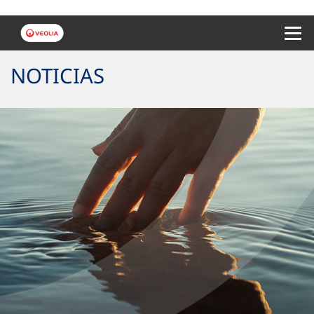
Menu 
NOTICIAS