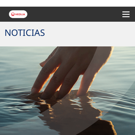
Menu 
NOTICIAS