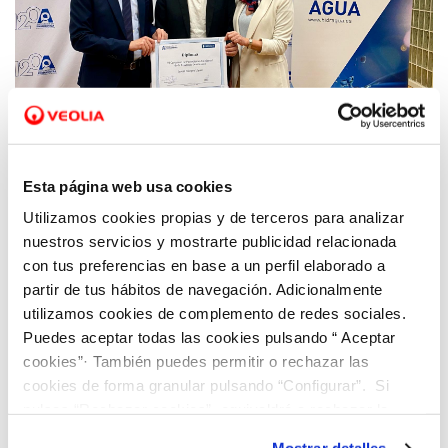
01 FEB 2024
Javier Ivànyez gana el VI Premio de
Esta página web usa cookies
Periodismo Ambiental Hidraqua - APPA
Utilizamos cookies propias y de terceros para analizar
nuestros servicios y mostrarte publicidad relacionada
con tus preferencias en base a un perfil elaborado a
partir de tus hábitos de navegación. Adicionalmente
utilizamos cookies de complemento de redes sociales.
Puedes aceptar todas las cookies pulsando “ Aceptar
cookies”· También puedes permitir o rechazar las
cookies de forma granular pulsando “Configurar”. Si
pulsas “Rechazar cookies”, equivaldrá a rechazar la
instalación de todas las cookies salvo las necesarias que