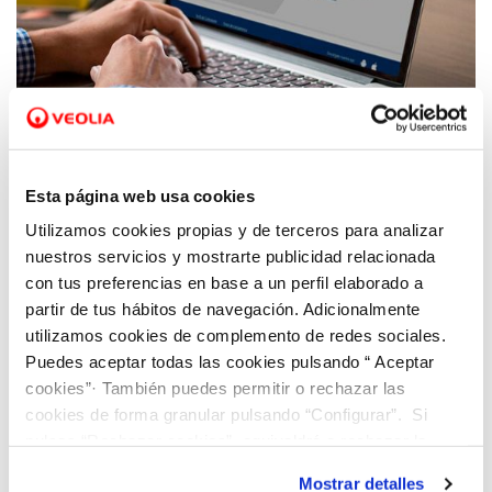
30 ABR 2020
¿Quieres sacarle el máximo partido a
Esta página web usa cookies
nuestra web en la gestión de tu contrato?
Utilizamos cookies propias y de terceros para analizar
nuestros servicios y mostrarte publicidad relacionada
con tus preferencias en base a un perfil elaborado a
partir de tus hábitos de navegación. Adicionalmente
utilizamos cookies de complemento de redes sociales.
Puedes aceptar todas las cookies pulsando “ Aceptar
cookies”· También puedes permitir o rechazar las
cookies de forma granular pulsando “Configurar”. Si
pulsas “Rechazar cookies”, equivaldrá a rechazar la
instalación de todas las cookies salvo las necesarias que
Mostrar detalles