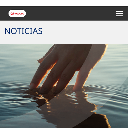
Menu 
NOTICIAS