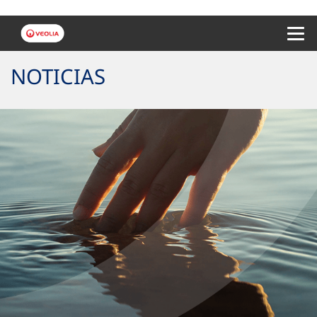
Menu 
NOTICIAS