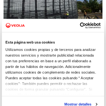
27 JUL 2021
Joaquín Marco: “La digitalización permite
Esta página web usa cookies
optimizar inversiones en instalaciones del
Utilizamos cookies propias y de terceros para analizar
ciclo integral del agua de forma responsable
nuestros servicios y mostrarte publicidad relacionada
y transparente”
con tus preferencias en base a un perfil elaborado a
partir de tus hábitos de navegación. Adicionalmente
utilizamos cookies de complemento de redes sociales.
Puedes aceptar todas las cookies pulsando “ Aceptar
cookies”· También puedes permitir o rechazar las
cookies de forma granular pulsando “Configurar”. Si
pulsas “Rechazar cookies”, equivaldrá a rechazar la
instalación de todas las cookies salvo las necesarias que
Mostrar detalles