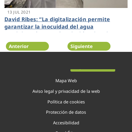
13 JUL 2021
David Ribes: “La digitalización permite
garantizar la inocuidad del agua
suministrada y resolver incidencias sin
afectar al consumidor”
Anterior
Siguiente
Página 82 de 138
Mapa Web
Aviso legal y privacidad de la web
Política de cookies
Protección de datos
Accesibilidad