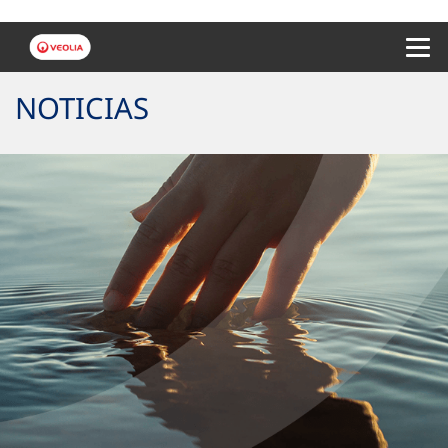
Menu 
NOTICIAS