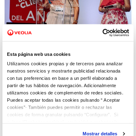
05 OCT 2022
Hidraqua, galardonada con el distintivo
Esta página web usa cookies
“Elegido Servicio de Atención al Cliente del
Utilizamos cookies propias y de terceros para analizar
Año”
nuestros servicios y mostrarte publicidad relacionada
con tus preferencias en base a un perfil elaborado a
partir de tus hábitos de navegación. Adicionalmente
utilizamos cookies de complemento de redes sociales.
Puedes aceptar todas las cookies pulsando “ Aceptar
cookies”· También puedes permitir o rechazar las
cookies de forma granular pulsando “Configurar”. Si
pulsas “Rechazar cookies”, equivaldrá a rechazar la
instalación de todas las cookies salvo las necesarias que
Mostrar detalles