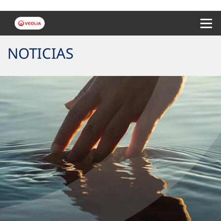
Menu 
NOTICIAS