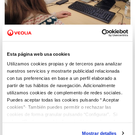
28 AGO 2023
Hidraqua y sus empresas participadas
Esta página web usa cookies
apuestan por la atención multicanal
Utilizamos cookies propias y de terceros para analizar
adaptada para la ciudadanía
nuestros servicios y mostrarte publicidad relacionada
con tus preferencias en base a un perfil elaborado a
partir de tus hábitos de navegación. Adicionalmente
utilizamos cookies de complemento de redes sociales.
Puedes aceptar todas las cookies pulsando “ Aceptar
cookies”· También puedes permitir o rechazar las
cookies de forma granular pulsando “Configurar”. Si
pulsas “Rechazar cookies”, equivaldrá a rechazar la
instalación de todas las cookies salvo las necesarias que
Mostrar detalles