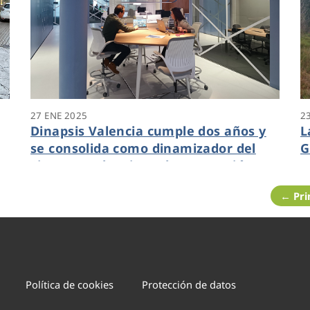
27 ENE 2025
2
Dinapsis Valencia cumple dos años y
L
se consolida como dinamizador del
G
as
Sistema Valenciano de Innovación
r
p
← Pr
Política de cookies
Protección de datos