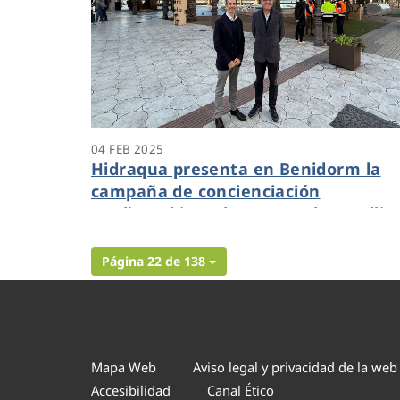
04 FEB 2025
Hidraqua presenta en Benidorm la
campaña de concienciación
medioambiental “Haz que las toallit
dejen de ser noticia”
Página 22 de 138
Mapa Web
Aviso legal y privacidad de la web
Accesibilidad
Canal Ético