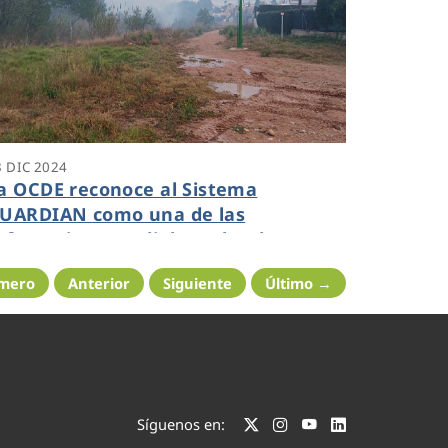
3 DIC 2024
a OCDE reconoce al Sistema
UARDIAN como una de las
eferencias mundiales sobre buenas
rácticas en el sector del agua
imero
Anterior
Siguiente
Último →
Síguenos en: