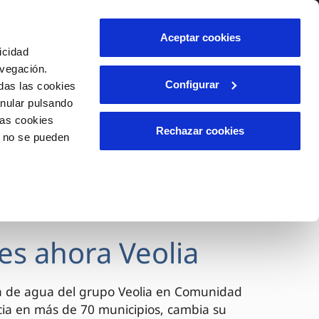
lidad
Ayuda
Contáctanos
Aceptar cookies
icidad
Área de clientes
avegación.
Configurar
das las cookies
anular pulsando
OS
INCIDENCIAS
las cookies
s
Comunica anomalías o posibles
Rechazar cookies
o no se pueden
fraudes
l
lio
Reclamaciones
es
es ahora Veolia
a de agua del grupo Veolia en Comunidad
cia en más de 70 municipios, cambia su