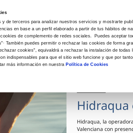
ES
VA
Actua
ies
 y de terceros para analizar nuestros servicios y mostrarte publ
Tu Servicio
Tu Agua
Conócenos
encias en base a un perfil elaborado a partir de tus hábitos de n
 cookies de complemento de redes sociales. Puedes aceptar to
s”· También puedes permitir o rechazar las cookies de forma gr
ÓN AL CLIENTE
AD
ROS COMPROMISOS
NTRATOS
COMPROMISO DE SERVICIO
CUIDADOS DEL AGUA
MODIFICACIÓN DE DAT
echazar cookies”, equivaldrá a rechazar la instalación de todas 
 de contacto
 calidad del agua
 personas
bio de titular
Carta de compromisos
Consejos de ahorro
Actualizar datos bancario
on indispensables para que el sitio web funcione y que por tant
via
el consumidor
medio ambiente
a de suministro
Customer Counsel (Defensa de
Actualizar datos de domici
tar más información en nuestra
Política de Cookies
cliente)
innovacion y digitalización
a de suministro
Actualizar datos personal
Normativa del servicio
 obras y afectaciones
icitud de Acometida
Arbitraje y mediación
03 DIC 2025
ación de fuga interior
umentación contratación
Programa CONTIGO
ntación e impresos
Hidraqua 
VER TODAS LAS GESTIONES
Hidraqua, la operador
Valenciana con presen