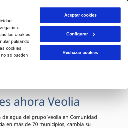
lidad
Ayuda
Contáctanos
Aceptar cookies
icidad
Área de clientes
avegación.
Configurar
das las cookies
anular pulsando
OS
INCIDENCIAS
las cookies
s
Comunica anomalías o posibles
Rechazar cookies
o no se pueden
fraudes
l
lio
Reclamaciones
es
es ahora Veolia
a de agua del grupo Veolia en Comunidad
cia en más de 70 municipios, cambia su