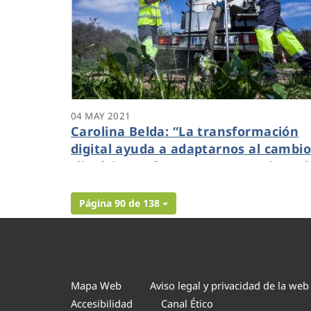
04 MAY 2021
Carolina Belda: “La transformación
digital ayuda a adaptarnos al cambi
climático y ofrece transparencia en l
gestión del ciclo integral del agua”
Página 90 de 138
Mapa Web
Aviso legal y privacidad de la web
Accesibilidad
Canal Ético