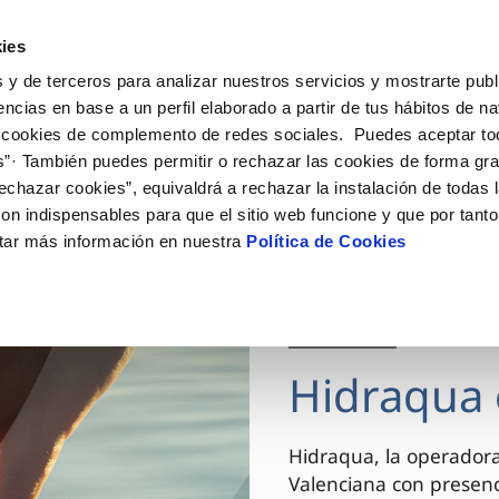
ES
VA
Actua
ies
 y de terceros para analizar nuestros servicios y mostrarte publ
Tu Servicio
Tu Agua
Conócenos
encias en base a un perfil elaborado a partir de tus hábitos de n
 cookies de complemento de redes sociales. Puedes aceptar to
s”· También puedes permitir o rechazar las cookies de forma gr
ÓN AL CLIENTE
AD
ROS COMPROMISOS
NTRATOS
COMPROMISO DE SERVICIO
CUIDADOS DEL AGUA
MODIFICACIÓN DE DAT
echazar cookies”, equivaldrá a rechazar la instalación de todas 
 de contacto
 calidad del agua
 personas
bio de titular
Carta de compromisos
Consejos de ahorro
Actualizar datos bancario
on indispensables para que el sitio web funcione y que por tant
via
el consumidor
medio ambiente
a de suministro
Customer Counsel (Defensa de
Actualizar datos de domici
tar más información en nuestra
Política de Cookies
cliente)
innovacion y digitalización
a de suministro
Actualizar datos personal
Normativa del servicio
 obras y afectaciones
icitud de Acometida
Arbitraje y mediación
03 DIC 2025
ación de fuga interior
umentación contratación
Programa CONTIGO
ntación e impresos
Hidraqua 
VER TODAS LAS GESTIONES
Hidraqua, la operador
Valenciana con presen