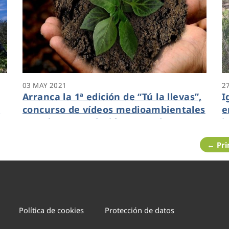
03 MAY 2021
2
Arranca la 1ª edición de “Tú la llevas”,
I
o
concurso de vídeos medioambientales
e
a
con el que Fundación Aquae busca
i
impulsar el cuidado de nuestro
s
← Pr
ecosistema
s
Política de cookies
Protección de datos