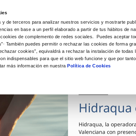
ES
VA
Actua
ies
 y de terceros para analizar nuestros servicios y mostrarte publ
Tu Servicio
Tu Agua
Conócenos
encias en base a un perfil elaborado a partir de tus hábitos de n
 cookies de complemento de redes sociales. Puedes aceptar to
s”· También puedes permitir o rechazar las cookies de forma gr
ÓN AL CLIENTE
AD
ROS COMPROMISOS
NTRATOS
COMPROMISO DE SERVICIO
CUIDADOS DEL AGUA
MODIFICACIÓN DE DAT
echazar cookies”, equivaldrá a rechazar la instalación de todas 
 de contacto
 calidad del agua
 personas
bio de titular
Carta de compromisos
Consejos de ahorro
Actualizar datos bancario
on indispensables para que el sitio web funcione y que por tant
via
el consumidor
medio ambiente
a de suministro
Customer Counsel (Defensa de
Actualizar datos de domici
tar más información en nuestra
Política de Cookies
cliente)
innovacion y digitalización
a de suministro
Actualizar datos personal
Normativa del servicio
 obras y afectaciones
icitud de Acometida
Arbitraje y mediación
03 DIC 2025
ación de fuga interior
umentación contratación
Programa CONTIGO
ntación e impresos
Hidraqua 
VER TODAS LAS GESTIONES
Hidraqua, la operador
Valenciana con presen