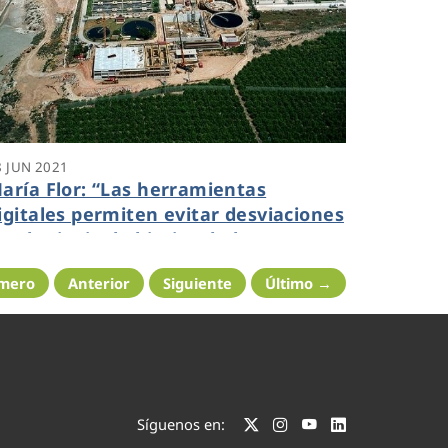
8 JUN 2021
aría Flor: “Las herramientas
igitales permiten evitar desviaciones
n el principal objetivo de la
epuración: el control de calidad del
imero
Anterior
Siguiente
Último →
gua”
Síguenos en: