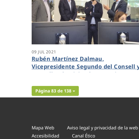
09 JUL 2021
Rubén Martínez Dalmau,
Vicepresidente Segundo del Consell 
Conseller de Vivienda y Arquitectura
Bioclimática visita el centro de
innovación Dinapsis de Benidorm
Página 83 de 138
Mapa Web
Aviso legal y privacidad de la web
Accesibilidad
Canal Ético