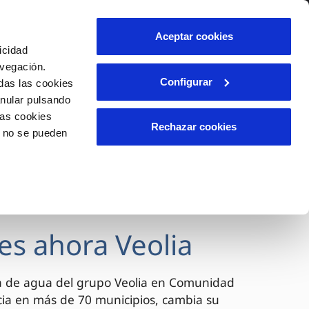
lidad
Ayuda
Contáctanos
Aceptar cookies
icidad
Área de clientes
avegación.
Configurar
das las cookies
anular pulsando
OS
INCIDENCIAS
las cookies
s
Comunica anomalías o posibles
Rechazar cookies
o no se pueden
fraudes
l
lio
Reclamaciones
es
es ahora Veolia
a de agua del grupo Veolia en Comunidad
cia en más de 70 municipios, cambia su