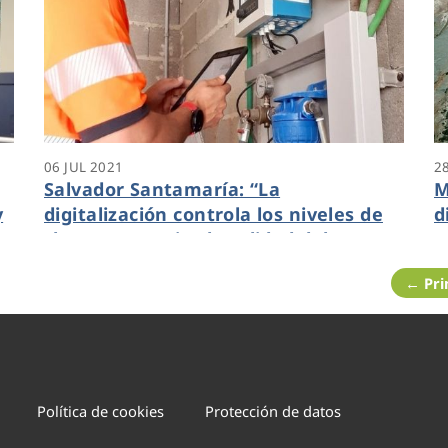
06 JUL 2021
2
Salvador Santamaría: “La
M
y
digitalización controla los niveles de
d
cloro y garantiza la calidad del agua
e
que llega a hogares, comercios y
d
← Pr
edificios públicos”
a
Política de cookies
Protección de datos