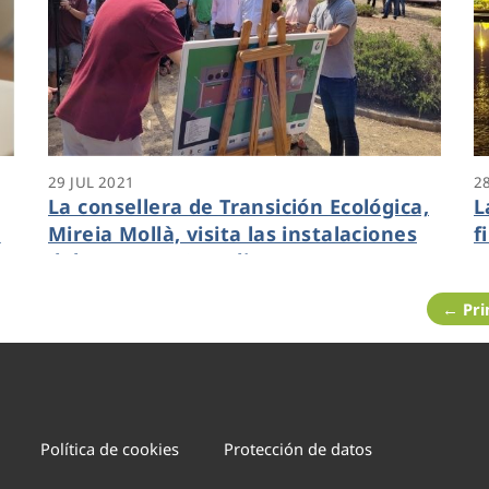
29 JUL 2021
2
La consellera de Transición Ecológica,
L
o
Mireia Mollà, visita las instalaciones
f
del Proyecto Guardian
a
c
← Pr
u
Política de cookies
Protección de datos