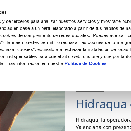
ES
VA
Actua
ies
 y de terceros para analizar nuestros servicios y mostrarte publ
Tu Servicio
Tu Agua
Conócenos
encias en base a un perfil elaborado a partir de tus hábitos de n
 cookies de complemento de redes sociales. Puedes aceptar to
s”· También puedes permitir o rechazar las cookies de forma gr
ÓN AL CLIENTE
AD
ROS COMPROMISOS
NTRATOS
COMPROMISO DE SERVICIO
CUIDADOS DEL AGUA
MODIFICACIÓN DE DAT
echazar cookies”, equivaldrá a rechazar la instalación de todas 
 de contacto
 calidad del agua
 personas
bio de titular
Carta de compromisos
Consejos de ahorro
Actualizar datos bancario
on indispensables para que el sitio web funcione y que por tant
via
el consumidor
medio ambiente
a de suministro
Customer Counsel (Defensa de
Actualizar datos de domici
tar más información en nuestra
Política de Cookies
cliente)
innovacion y digitalización
a de suministro
Actualizar datos personal
Normativa del servicio
 obras y afectaciones
icitud de Acometida
Arbitraje y mediación
03 DIC 2025
ación de fuga interior
umentación contratación
Programa CONTIGO
ntación e impresos
Hidraqua 
VER TODAS LAS GESTIONES
Hidraqua, la operador
Valenciana con presen