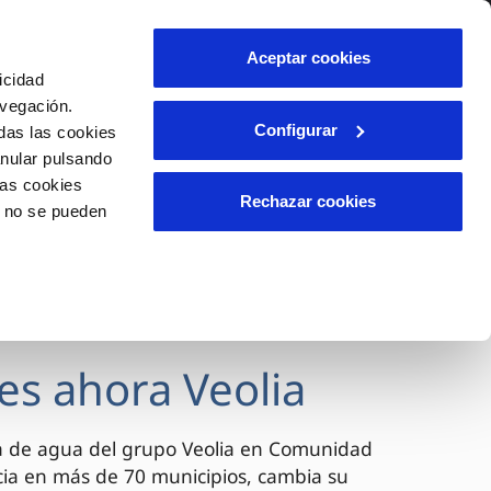
lidad
Ayuda
Contáctanos
Aceptar cookies
icidad
Área de clientes
avegación.
Configurar
das las cookies
anular pulsando
OS
INCIDENCIAS
las cookies
s
Comunica anomalías o posibles
Rechazar cookies
o no se pueden
fraudes
l
lio
Reclamaciones
es
es ahora Veolia
a de agua del grupo Veolia en Comunidad
cia en más de 70 municipios, cambia su