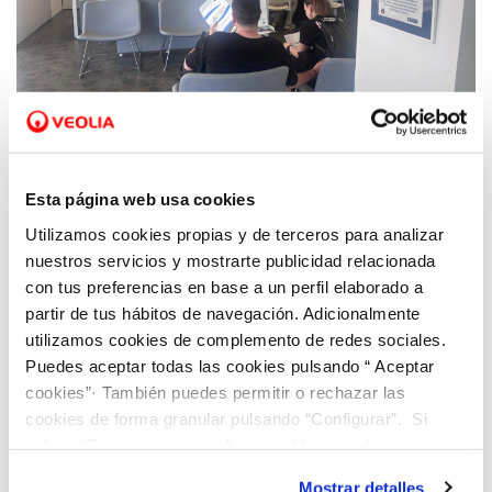
18 MAY 2026
Veolia pone en valor la atención al cliente
Esta página web usa cookies
como parte esencial de la gestión del agua
Utilizamos cookies propias y de terceros para analizar
en Benidorm
nuestros servicios y mostrarte publicidad relacionada
con tus preferencias en base a un perfil elaborado a
partir de tus hábitos de navegación. Adicionalmente
utilizamos cookies de complemento de redes sociales.
Puedes aceptar todas las cookies pulsando “ Aceptar
cookies”· También puedes permitir o rechazar las
cookies de forma granular pulsando “Configurar”. Si
pulsas “Rechazar cookies”, equivaldrá a rechazar la
instalación de todas las cookies salvo las necesarias que
Mostrar detalles