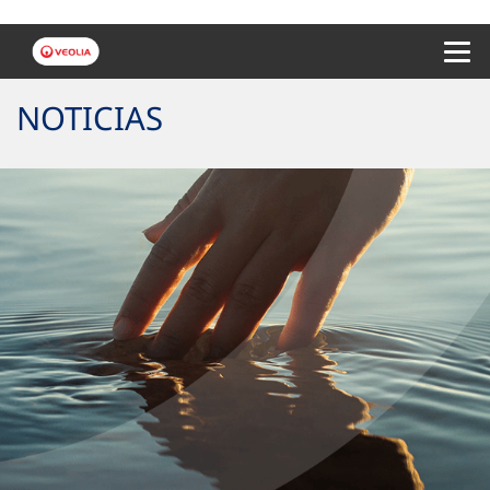
Menu 
NOTICIAS