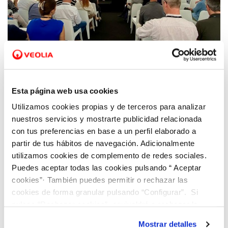
25 OCT 2024
Dinapsis anuncia la cuarta edición de su
Esta página web usa cookies
Open Challenge para start-ups tecnológicas
Utilizamos cookies propias y de terceros para analizar
nuestros servicios y mostrarte publicidad relacionada
con tus preferencias en base a un perfil elaborado a
partir de tus hábitos de navegación. Adicionalmente
utilizamos cookies de complemento de redes sociales.
Puedes aceptar todas las cookies pulsando “ Aceptar
cookies”· También puedes permitir o rechazar las
cookies de forma granular pulsando “Configurar”. Si
pulsas “Rechazar cookies”, equivaldrá a rechazar la
instalación de todas las cookies salvo las necesarias que
Mostrar detalles