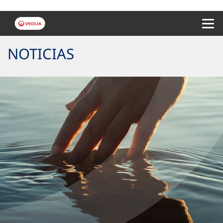
Menu 
NOTICIAS