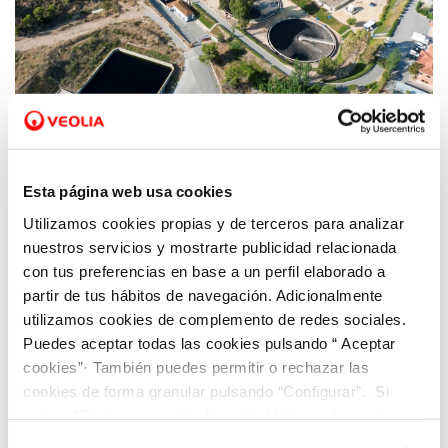
05 JUN 2025
Hidraqua apuesta por naturalizar
Esta página web usa cookies
espacios,usar agua regenerada y reducir los
Utilizamos cookies propias y de terceros para analizar
plásticos para enfrentar el desafío climático
nuestros servicios y mostrarte publicidad relacionada
con tus preferencias en base a un perfil elaborado a
partir de tus hábitos de navegación. Adicionalmente
utilizamos cookies de complemento de redes sociales.
Puedes aceptar todas las cookies pulsando “ Aceptar
cookies”· También puedes permitir o rechazar las
cookies de forma granular pulsando “Configurar”. Si
pulsas “Rechazar cookies”, equivaldrá a rechazar la
instalación de todas las cookies salvo las necesarias que