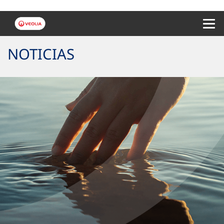
Menu 
NOTICIAS