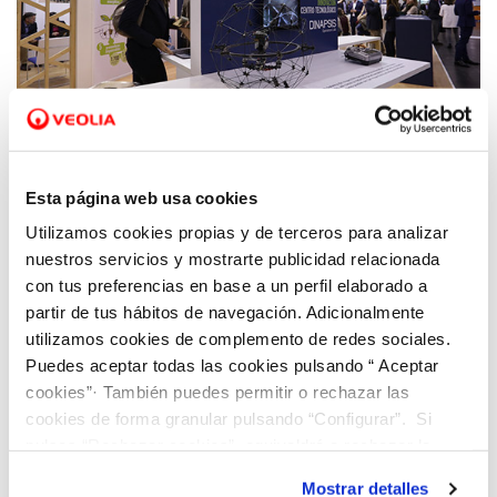
30 SEP 2019
Hidraqua presenta sus soluciones alineadas
Esta página web usa cookies
con los ODS de la ONU en la feria
Utilizamos cookies propias y de terceros para analizar
internacional para la gestión eficiente del
nuestros servicios y mostrarte publicidad relacionada
agua
con tus preferencias en base a un perfil elaborado a
partir de tus hábitos de navegación. Adicionalmente
utilizamos cookies de complemento de redes sociales.
Puedes aceptar todas las cookies pulsando “ Aceptar
cookies”· También puedes permitir o rechazar las
cookies de forma granular pulsando “Configurar”. Si
pulsas “Rechazar cookies”, equivaldrá a rechazar la
instalación de todas las cookies salvo las necesarias que
Mostrar detalles