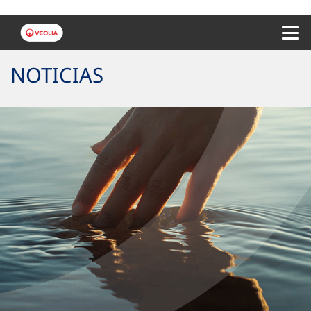
Menu 
NOTICIAS