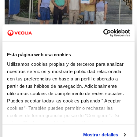
30 MAY 2022
Hidraqua conmemora en Orihuela el Día
Esta página web usa cookies
Mundial del Medio Ambiente con los centros
Utilizamos cookies propias y de terceros para analizar
educativos que participan en el programa
nuestros servicios y mostrarte publicidad relacionada
Aquae STEM
con tus preferencias en base a un perfil elaborado a
partir de tus hábitos de navegación. Adicionalmente
utilizamos cookies de complemento de redes sociales.
Puedes aceptar todas las cookies pulsando “ Aceptar
cookies”· También puedes permitir o rechazar las
cookies de forma granular pulsando “Configurar”. Si
pulsas “Rechazar cookies”, equivaldrá a rechazar la
instalación de todas las cookies salvo las necesarias que
Mostrar detalles