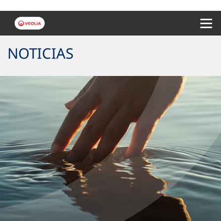
Menu 
NOTICIAS