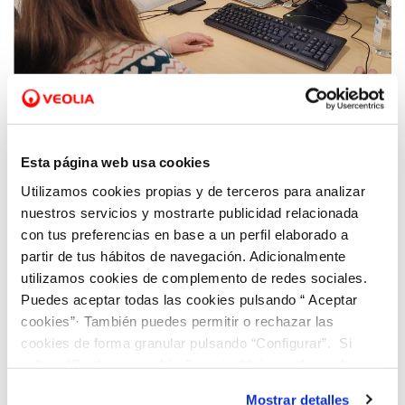
28 AGO 2023
Hidraqua y sus empresas participadas
Esta página web usa cookies
apuestan por la atención multicanal
Utilizamos cookies propias y de terceros para analizar
adaptada para la ciudadanía
nuestros servicios y mostrarte publicidad relacionada
con tus preferencias en base a un perfil elaborado a
partir de tus hábitos de navegación. Adicionalmente
utilizamos cookies de complemento de redes sociales.
Puedes aceptar todas las cookies pulsando “ Aceptar
cookies”· También puedes permitir o rechazar las
cookies de forma granular pulsando “Configurar”. Si
pulsas “Rechazar cookies”, equivaldrá a rechazar la
instalación de todas las cookies salvo las necesarias que
Mostrar detalles