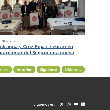
8 NOV 2025
idraqua y Cruz Roja celebran en
uardamar del Segura una nueva
esión del IV Foro de Empresas para
omentar alianzas
imero
Anterior
Siguiente
Último →
Síguenos en: