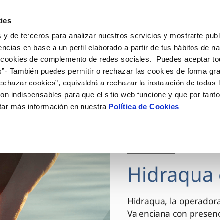
ES
VA
Actua
ies
 y de terceros para analizar nuestros servicios y mostrarte publ
Tu Servicio
Tu Agua
Conócenos
encias en base a un perfil elaborado a partir de tus hábitos de n
 cookies de complemento de redes sociales. Puedes aceptar to
s”· También puedes permitir o rechazar las cookies de forma gr
ÓN AL CLIENTE
AD
ROS COMPROMISOS
NTRATOS
COMPROMISO DE SERVICIO
CUIDADOS DEL AGUA
MODIFICACIÓN DE DAT
echazar cookies”, equivaldrá a rechazar la instalación de todas 
 de contacto
 calidad del agua
 personas
bio de titular
Carta de compromisos
Consejos de ahorro
Actualizar datos bancario
on indispensables para que el sitio web funcione y que por tant
via
el consumidor
medio ambiente
a de suministro
Customer Counsel (Defensa de
Actualizar datos de domici
tar más información en nuestra
Política de Cookies
cliente)
innovacion y digitalización
a de suministro
Actualizar datos personal
Normativa del servicio
 obras y afectaciones
icitud de Acometida
Arbitraje y mediación
03 DIC 2025
ación de fuga interior
umentación contratación
Programa CONTIGO
ntación e impresos
Hidraqua 
VER TODAS LAS GESTIONES
Hidraqua, la operador
Valenciana con presen