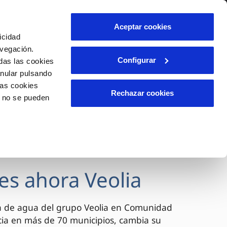
lidad
Ayuda
Contáctanos
Aceptar cookies
icidad
Área de clientes
avegación.
Configurar
das las cookies
anular pulsando
OS
INCIDENCIAS
las cookies
s
Comunica anomalías o posibles
Rechazar cookies
o no se pueden
fraudes
l
lio
Reclamaciones
es
es ahora Veolia
a de agua del grupo Veolia en Comunidad
cia en más de 70 municipios, cambia su