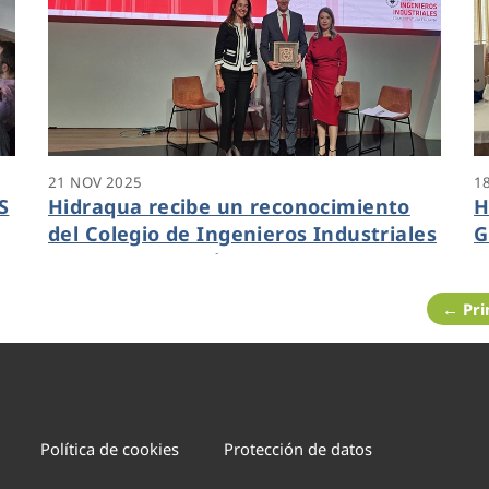
21 NOV 2025
1
S
Hidraqua recibe un reconocimiento
H
del Colegio de Ingenieros Industriales
G
o
por su trayectoria como empresa que
s
apuesta por la sostenibilidad
f
← Pr
Política de cookies
Protección de datos