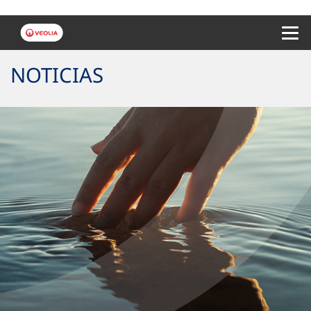
Menu 
NOTICIAS