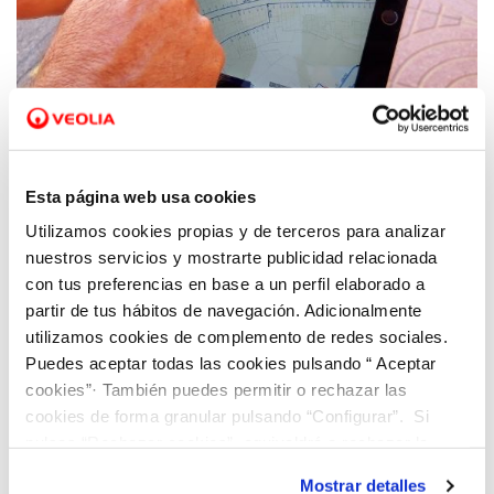
02 JUN 2021
Rocío Martín: “Los Sistemas de Información
Esta página web usa cookies
Geográfica ofrecen datos clave para ser más
Utilizamos cookies propias y de terceros para analizar
eficientes e informar al cliente de Hidraqua
nuestros servicios y mostrarte publicidad relacionada
de forma inmediata”
con tus preferencias en base a un perfil elaborado a
partir de tus hábitos de navegación. Adicionalmente
utilizamos cookies de complemento de redes sociales.
Puedes aceptar todas las cookies pulsando “ Aceptar
cookies”· También puedes permitir o rechazar las
cookies de forma granular pulsando “Configurar”. Si
pulsas “Rechazar cookies”, equivaldrá a rechazar la
instalación de todas las cookies salvo las necesarias que
Mostrar detalles