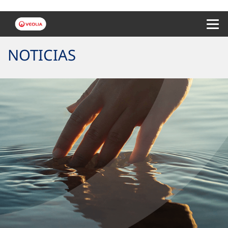
Menu 
NOTICIAS