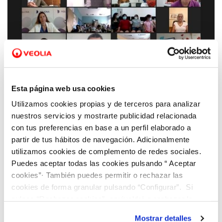
16 JUN 2021
El CEIP Ausias March de Alicante reconocido
Esta página web usa cookies
a nivel nacional en la II edición de los
Utilizamos cookies propias y de terceros para analizar
premios Aquae STEM en el que participan
nuestros servicios y mostrarte publicidad relacionada
500 alumnas de la Comunitat Valenciana
con tus preferencias en base a un perfil elaborado a
partir de tus hábitos de navegación. Adicionalmente
utilizamos cookies de complemento de redes sociales.
Puedes aceptar todas las cookies pulsando “ Aceptar
cookies”· También puedes permitir o rechazar las
cookies de forma granular pulsando “Configurar”. Si
pulsas “Rechazar cookies”, equivaldrá a rechazar la
instalación de todas las cookies salvo las necesarias que
Mostrar detalles