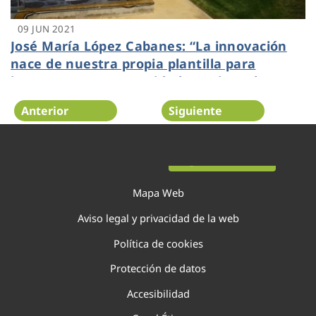
09 JUN 2021
José María López Cabanes: “La innovación
nace de nuestra propia plantilla para
incrementar su seguridad y mejorar la
operativa diaria”
Anterior
Siguiente
Página 85 de 138
Mapa Web
Aviso legal y privacidad de la web
Política de cookies
Protección de datos
Accesibilidad