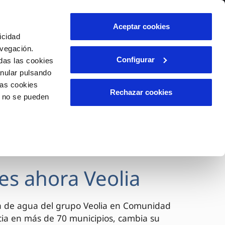
lidad
Ayuda
Contáctanos
Aceptar cookies
icidad
Área de clientes
avegación.
Configurar
das las cookies
anular pulsando
OS
INCIDENCIAS
las cookies
s
Comunica anomalías o posibles
Rechazar cookies
o no se pueden
fraudes
l
lio
Reclamaciones
es
es ahora Veolia
a de agua del grupo Veolia en Comunidad
cia en más de 70 municipios, cambia su