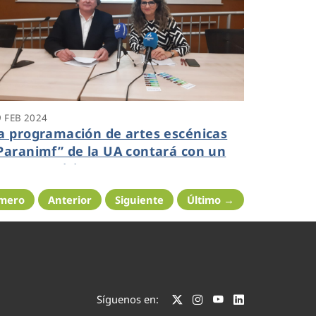
9 FEB 2024
a programación de artes escénicas
Paranimf” de la UA contará con un
uevo servicio para personas con
iscapacidad auditiva
imero
Anterior
Siguiente
Último →
Síguenos en: