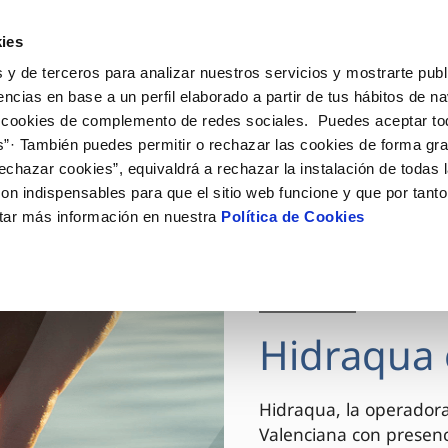
ES
VA
Actua
ies
 y de terceros para analizar nuestros servicios y mostrarte publ
Tu Servicio
Tu Agua
Conócenos
encias en base a un perfil elaborado a partir de tus hábitos de n
 cookies de complemento de redes sociales. Puedes aceptar to
s”· También puedes permitir o rechazar las cookies de forma gr
ÓN AL CLIENTE
AD
ROS COMPROMISOS
NTRATOS
COMPROMISO DE SERVICIO
CUIDADOS DEL AGUA
MODIFICACIÓN DE DAT
echazar cookies”, equivaldrá a rechazar la instalación de todas 
 de contacto
 calidad del agua
 personas
bio de titular
Carta de compromisos
Consejos de ahorro
Actualizar datos bancario
on indispensables para que el sitio web funcione y que por tant
via
el consumidor
medio ambiente
a de suministro
Customer Counsel (Defensa de
Actualizar datos de domici
tar más información en nuestra
Política de Cookies
cliente)
innovacion y digitalización
a de suministro
Actualizar datos personal
Normativa del servicio
 obras y afectaciones
icitud de Acometida
Arbitraje y mediación
03 DIC 2025
ación de fuga interior
umentación contratación
Programa CONTIGO
ntación e impresos
Hidraqua 
VER TODAS LAS GESTIONES
Hidraqua, la operador
Valenciana con presen