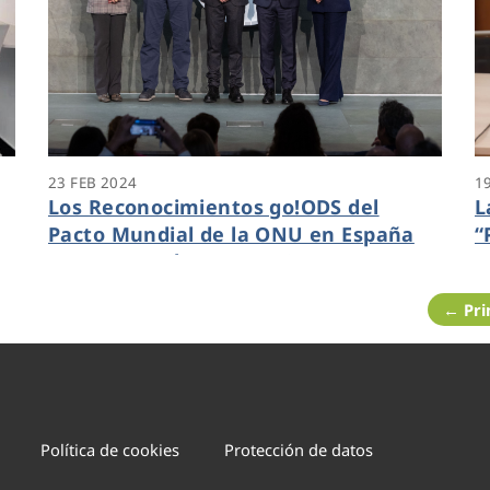
23 FEB 2024
1
Los Reconocimientos go!ODS del
L
Pacto Mundial de la ONU en España
“
reconocen el Proyecto GUARDIAN
n
como mejor iniciativa del ODS 15
d
← Pr
Política de cookies
Protección de datos