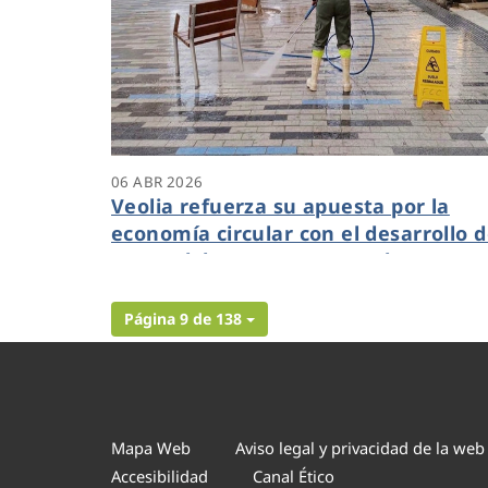
06 ABR 2026
Veolia refuerza su apuesta por la
economía circular con el desarrollo 
una red de agua regenerada en
Benidorm
Página 9 de 138
Mapa Web
Aviso legal y privacidad de la web
Accesibilidad
Canal Ético