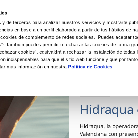
ES
VA
Actua
ies
 y de terceros para analizar nuestros servicios y mostrarte publ
Tu Servicio
Tu Agua
Conócenos
encias en base a un perfil elaborado a partir de tus hábitos de n
 cookies de complemento de redes sociales. Puedes aceptar to
s”· También puedes permitir o rechazar las cookies de forma gr
ÓN AL CLIENTE
AD
ROS COMPROMISOS
NTRATOS
COMPROMISO DE SERVICIO
CUIDADOS DEL AGUA
MODIFICACIÓN DE DAT
echazar cookies”, equivaldrá a rechazar la instalación de todas 
 de contacto
 calidad del agua
 personas
bio de titular
Carta de compromisos
Consejos de ahorro
Actualizar datos bancario
on indispensables para que el sitio web funcione y que por tant
via
el consumidor
medio ambiente
a de suministro
Customer Counsel (Defensa de
Actualizar datos de domici
tar más información en nuestra
Política de Cookies
cliente)
innovacion y digitalización
a de suministro
Actualizar datos personal
Normativa del servicio
 obras y afectaciones
icitud de Acometida
Arbitraje y mediación
03 DIC 2025
ación de fuga interior
umentación contratación
Programa CONTIGO
ntación e impresos
Hidraqua 
VER TODAS LAS GESTIONES
Hidraqua, la operador
Valenciana con presen