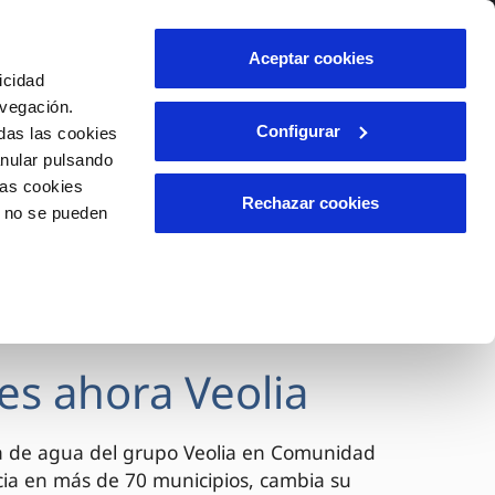
lidad
Ayuda
Contáctanos
Aceptar cookies
icidad
Área de clientes
avegación.
Configurar
das las cookies
anular pulsando
OS
INCIDENCIAS
las cookies
s
Comunica anomalías o posibles
Rechazar cookies
o no se pueden
fraudes
l
lio
Reclamaciones
es
es ahora Veolia
a de agua del grupo Veolia en Comunidad
cia en más de 70 municipios, cambia su