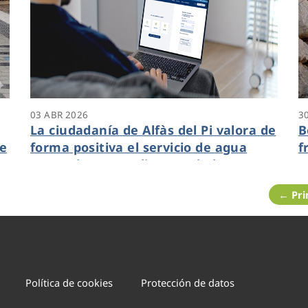
03 ABR 2026
3
La ciudadanía de Alfàs del Pi valora de
B
de
forma positiva el servicio de agua
f
prestado por Veolia y trasladan su
m
fidelidad a esta compañía con un 7 de
i
← Pr
media
p
Política de cookies
Protección de datos