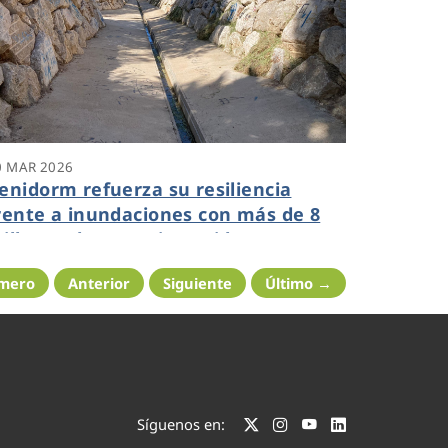
0 MAR 2026
enidorm refuerza su resiliencia
rente a inundaciones con más de 8
illones de euros invertidos en
nfraestructuras de evacuación
imero
Anterior
Siguiente
Último →
luvial
Síguenos en: