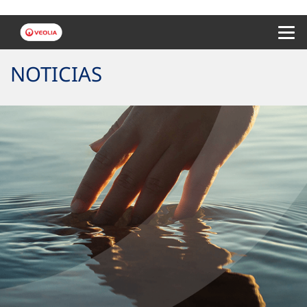
Menu 
NOTICIAS