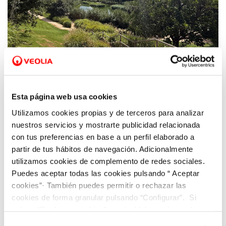
23 JUL 2025
Hidraqua celebra el décimo aniversario del
parque inundable La Marjal como referente
Esta página web usa cookies
internacional anti-inundaciones
Utilizamos cookies propias y de terceros para analizar
nuestros servicios y mostrarte publicidad relacionada
con tus preferencias en base a un perfil elaborado a
partir de tus hábitos de navegación. Adicionalmente
utilizamos cookies de complemento de redes sociales.
Puedes aceptar todas las cookies pulsando “ Aceptar
cookies”· También puedes permitir o rechazar las
cookies de forma granular pulsando “Configurar”. Si
pulsas “Rechazar cookies”, equivaldrá a rechazar la
instalación de todas las cookies salvo las necesarias que