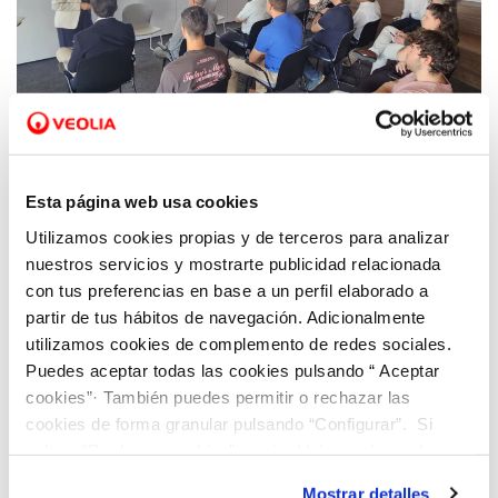
29 OCT 2025
Hidraqua presenta su Informe de
Esta página web usa cookies
Sostenibilidad en el que refleja su
Utilizamos cookies propias y de terceros para analizar
compromiso con el medio ambiente y las
nuestros servicios y mostrarte publicidad relacionada
personas
con tus preferencias en base a un perfil elaborado a
partir de tus hábitos de navegación. Adicionalmente
utilizamos cookies de complemento de redes sociales.
Puedes aceptar todas las cookies pulsando “ Aceptar
cookies”· También puedes permitir o rechazar las
cookies de forma granular pulsando “Configurar”. Si
pulsas “Rechazar cookies”, equivaldrá a rechazar la
instalación de todas las cookies salvo las necesarias que
Mostrar detalles