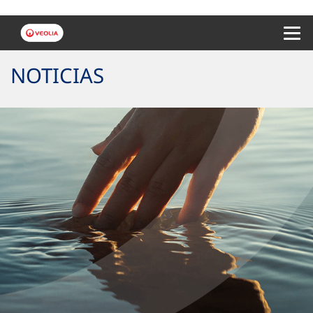
Menu 
NOTICIAS