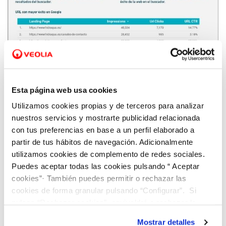
14 SEP 2021
Irene Sempere: ‘’La digitalización permite
Esta página web usa cookies
analizar datos para tomar decisiones
Utilizamos cookies propias y de terceros para analizar
inmediatas y adaptadas a la realidad actual’’
nuestros servicios y mostrarte publicidad relacionada
con tus preferencias en base a un perfil elaborado a
partir de tus hábitos de navegación. Adicionalmente
utilizamos cookies de complemento de redes sociales.
Puedes aceptar todas las cookies pulsando “ Aceptar
cookies”· También puedes permitir o rechazar las
cookies de forma granular pulsando “Configurar”. Si
pulsas “Rechazar cookies”, equivaldrá a rechazar la
instalación de todas las cookies salvo las necesarias que
Mostrar detalles