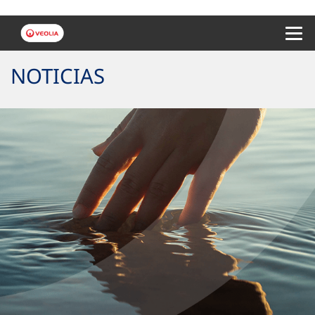
Menu 
NOTICIAS