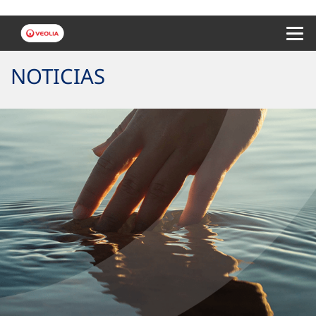
Menu 
NOTICIAS