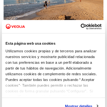
04 MAY 2026
Veolia y Benidorm logran que turismo y
Esta página web usa cookies
sostenibilidad hídrica sean compatibles
Utilizamos cookies propias y de terceros para analizar
gracias a la gestión inteligente del agua
nuestros servicios y mostrarte publicidad relacionada
con tus preferencias en base a un perfil elaborado a
partir de tus hábitos de navegación. Adicionalmente
utilizamos cookies de complemento de redes sociales.
Puedes aceptar todas las cookies pulsando “ Aceptar
cookies”· También puedes permitir o rechazar las
cookies de forma granular pulsando “Configurar”. Si
pulsas “Rechazar cookies”, equivaldrá a rechazar la
instalación de todas las cookies salvo las necesarias que
Mostrar detalles