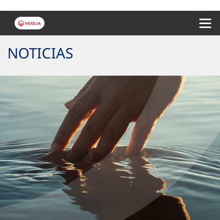
Menu 
NOTICIAS