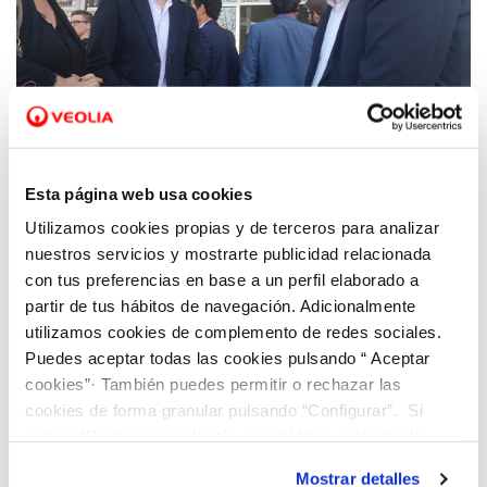
26 FEB 2020
Hidraqua celebra su Comité de Dirección en
Esta página web usa cookies
las instalaciones de ADACEA de San Vicente
Utilizamos cookies propias y de terceros para analizar
del Raspeig
nuestros servicios y mostrarte publicidad relacionada
con tus preferencias en base a un perfil elaborado a
partir de tus hábitos de navegación. Adicionalmente
utilizamos cookies de complemento de redes sociales.
Puedes aceptar todas las cookies pulsando “ Aceptar
cookies”· También puedes permitir o rechazar las
cookies de forma granular pulsando “Configurar”. Si
pulsas “Rechazar cookies”, equivaldrá a rechazar la
instalación de todas las cookies salvo las necesarias que
Mostrar detalles