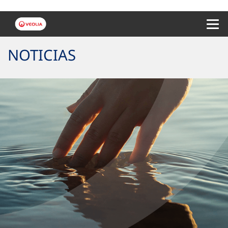
Menu 
NOTICIAS