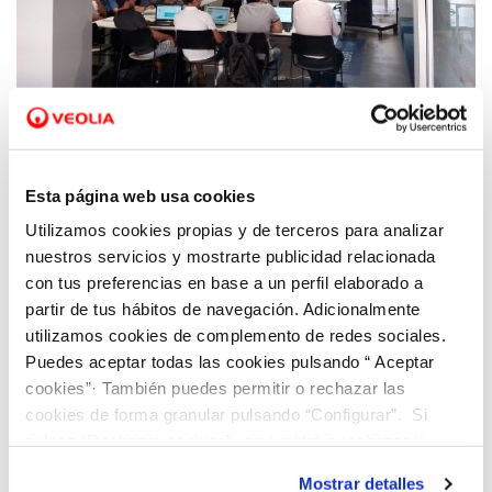
22 JUN 2021
Hidraqua mentoriza dos de los equipos de
Esta página web usa cookies
España que compiten por ser la mejor idea
Utilizamos cookies propias y de terceros para analizar
para combatir el cambio climático
nuestros servicios y mostrarte publicidad relacionada
con tus preferencias en base a un perfil elaborado a
partir de tus hábitos de navegación. Adicionalmente
utilizamos cookies de complemento de redes sociales.
Puedes aceptar todas las cookies pulsando “ Aceptar
cookies”· También puedes permitir o rechazar las
cookies de forma granular pulsando “Configurar”. Si
pulsas “Rechazar cookies”, equivaldrá a rechazar la
instalación de todas las cookies salvo las necesarias que
Mostrar detalles