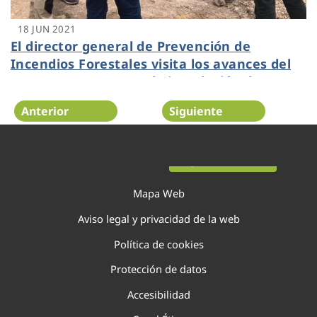
18 JUN 2021
El director general de Prevención de
Incendios Forestales visita los avances del
proyecto GUARDIAN, la instalación de
defensa contra incendios forestales más
Anterior
Siguiente
grande de Europa
Página 84 de 138
Mapa Web
Aviso legal y privacidad de la web
Política de cookies
Protección de datos
Accesibilidad