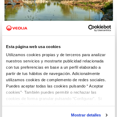
19 NOV 2021
Los municipios gestionados por Hidraqua en
Esta página web usa cookies
la Comunitat Valenciana reutilizan un 43%
Utilizamos cookies propias y de terceros para analizar
más de agua que la media española
nuestros servicios y mostrarte publicidad relacionada
con tus preferencias en base a un perfil elaborado a
partir de tus hábitos de navegación. Adicionalmente
utilizamos cookies de complemento de redes sociales.
Puedes aceptar todas las cookies pulsando “ Aceptar
cookies”· También puedes permitir o rechazar las
cookies de forma granular pulsando “Configurar”. Si
pulsas “Rechazar cookies”, equivaldrá a rechazar la
instalación de todas las cookies salvo las necesarias que
Mostrar detalles