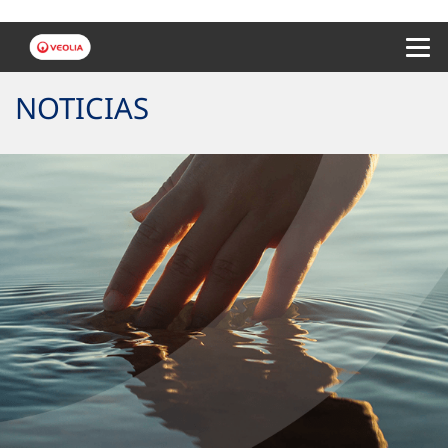
Menu 
NOTICIAS