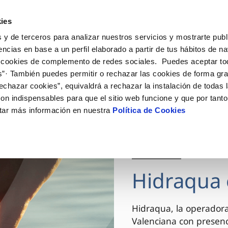
ES
VA
Actua
ies
 y de terceros para analizar nuestros servicios y mostrarte publ
Tu Servicio
Tu Agua
Conócenos
encias en base a un perfil elaborado a partir de tus hábitos de n
 cookies de complemento de redes sociales. Puedes aceptar to
s”· También puedes permitir o rechazar las cookies de forma gr
ÓN AL CLIENTE
AD
ROS COMPROMISOS
NTRATOS
COMPROMISO DE SERVICIO
CUIDADOS DEL AGUA
MODIFICACIÓN DE DAT
echazar cookies”, equivaldrá a rechazar la instalación de todas 
 de contacto
 calidad del agua
 personas
bio de titular
Carta de compromisos
Consejos de ahorro
Actualizar datos bancario
on indispensables para que el sitio web funcione y que por tant
via
el consumidor
medio ambiente
a de suministro
Customer Counsel (Defensa de
Actualizar datos de domici
tar más información en nuestra
Política de Cookies
cliente)
innovacion y digitalización
a de suministro
Actualizar datos personal
Normativa del servicio
 obras y afectaciones
icitud de Acometida
Arbitraje y mediación
03 DIC 2025
ación de fuga interior
umentación contratación
Programa CONTIGO
ntación e impresos
Hidraqua 
VER TODAS LAS GESTIONES
Hidraqua, la operador
Valenciana con presen