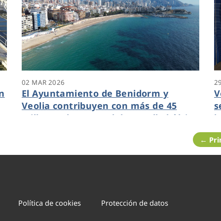
02 MAR 2026
2
n
El Ayuntamiento de Benidorm y
V
Veolia contribuyen con más de 45
s
millones de euros al desarrollo hídrico
l
de la ciudad en los últimos 20 años
d
← Pr
Política de cookies
Protección de datos