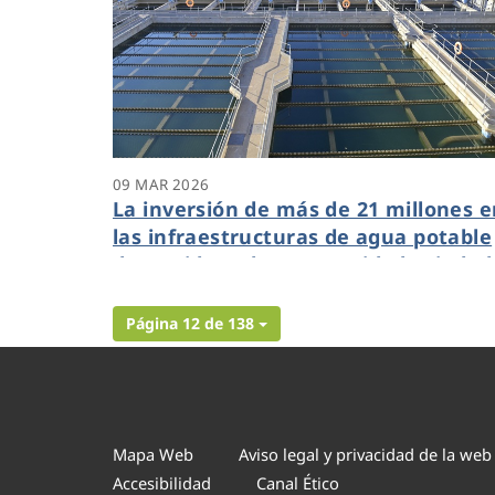
09 MAR 2026
La inversión de más de 21 millones e
las infraestructuras de agua potable
de Benidorm ha convertido la ciudad
en referente en eficiencia y
sostenibilidad
Página 12 de 138
Mapa Web
Aviso legal y privacidad de la web
Accesibilidad
Canal Ético