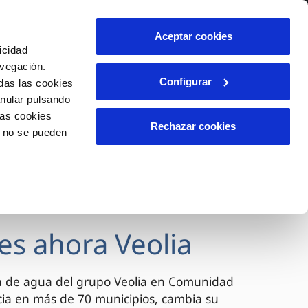
lidad
Ayuda
Contáctanos
Aceptar cookies
icidad
Área de clientes
avegación.
Configurar
das las cookies
anular pulsando
OS
INCIDENCIAS
las cookies
s
Comunica anomalías o posibles
Rechazar cookies
o no se pueden
fraudes
l
lio
Reclamaciones
es
es ahora Veolia
a de agua del grupo Veolia en Comunidad
cia en más de 70 municipios, cambia su