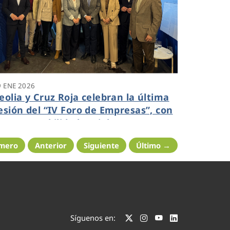
9 ENE 2026
eolia y Cruz Roja celebran la última
esión del “IV Foro de Empresas”, con
a responsabilidad social como motor
e desarrollo en los territorios
imero
Anterior
Siguiente
Último →
Síguenos en: