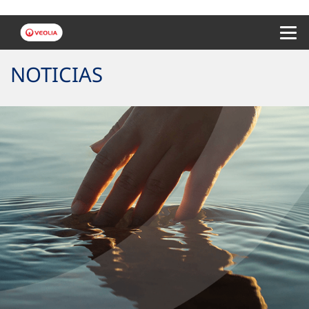
Menu 
NOTICIAS