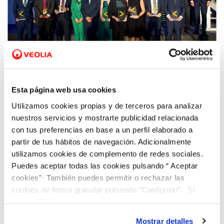
16 OCT 2021
La 23ª edición de los premios de las
Esta página web usa cookies
Telecomunicaciones Valencianas premia a
Utilizamos cookies propias y de terceros para analizar
Hidraqua como ‘Empresa Relevante’ por el
nuestros servicios y mostrarte publicidad relacionada
impulso y dinamismo de las tecnologías
con tus preferencias en base a un perfil elaborado a
digitales
partir de tus hábitos de navegación. Adicionalmente
utilizamos cookies de complemento de redes sociales.
Puedes aceptar todas las cookies pulsando “ Aceptar
cookies”· También puedes permitir o rechazar las
cookies de forma granular pulsando “Configurar”. Si
pulsas “Rechazar cookies”, equivaldrá a rechazar la
instalación de todas las cookies salvo las necesarias que
Mostrar detalles