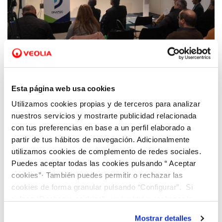
10 FEB 2021
Antonio Sánchez: "La Red Dinapsis se ha
Esta página web usa cookies
posicionado como el espacio de referencia
Utilizamos cookies propias y de terceros para analizar
para el desarrollo y lanzamiento de
nuestros servicios y mostrarte publicidad relacionada
proyectos vinculados al cambio climático y
con tus preferencias en base a un perfil elaborado a
el turismo inteligente"
partir de tus hábitos de navegación. Adicionalmente
utilizamos cookies de complemento de redes sociales.
Puedes aceptar todas las cookies pulsando “ Aceptar
cookies”· También puedes permitir o rechazar las
cookies de forma granular pulsando “Configurar”. Si
pulsas “Rechazar cookies”, equivaldrá a rechazar la
instalación de todas las cookies salvo las necesarias que
Mostrar detalles