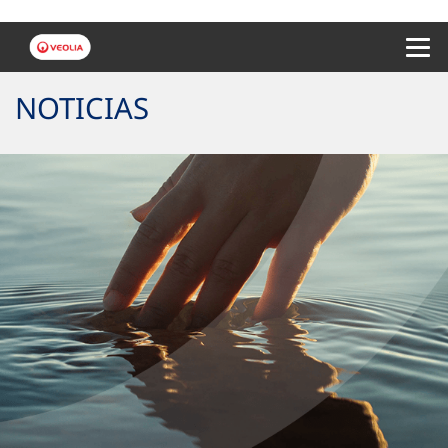
Menu 
NOTICIAS