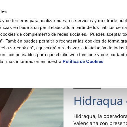
ES
VA
Actua
ies
 y de terceros para analizar nuestros servicios y mostrarte publ
Tu Servicio
Tu Agua
Conócenos
encias en base a un perfil elaborado a partir de tus hábitos de n
 cookies de complemento de redes sociales. Puedes aceptar to
s”· También puedes permitir o rechazar las cookies de forma gr
ÓN AL CLIENTE
AD
ROS COMPROMISOS
NTRATOS
COMPROMISO DE SERVICIO
CUIDADOS DEL AGUA
MODIFICACIÓN DE DAT
echazar cookies”, equivaldrá a rechazar la instalación de todas 
 de contacto
 calidad del agua
 personas
bio de titular
Carta de compromisos
Consejos de ahorro
Actualizar datos bancario
on indispensables para que el sitio web funcione y que por tant
via
el consumidor
medio ambiente
a de suministro
Customer Counsel (Defensa de
Actualizar datos de domici
tar más información en nuestra
Política de Cookies
cliente)
innovacion y digitalización
a de suministro
Actualizar datos personal
Normativa del servicio
 obras y afectaciones
icitud de Acometida
Arbitraje y mediación
03 DIC 2025
ación de fuga interior
umentación contratación
Programa CONTIGO
ntación e impresos
Hidraqua 
VER TODAS LAS GESTIONES
Hidraqua, la operador
Valenciana con presen