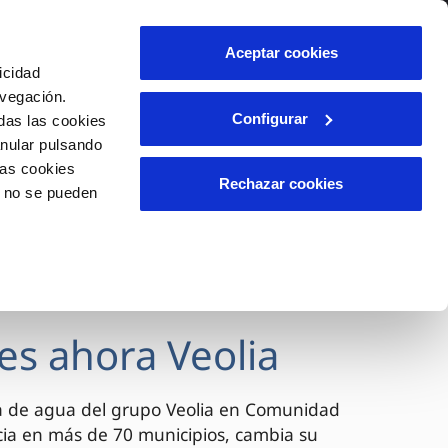
lidad
Ayuda
Contáctanos
Aceptar cookies
icidad
Área de clientes
avegación.
Configurar
das las cookies
anular pulsando
OS
INCIDENCIAS
las cookies
s
Comunica anomalías o posibles
Rechazar cookies
o no se pueden
fraudes
l
lio
Reclamaciones
es
es ahora Veolia
a de agua del grupo Veolia en Comunidad
cia en más de 70 municipios, cambia su