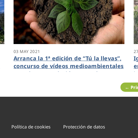
03 MAY 2021
2
Arranca la 1ª edición de “Tú la llevas”,
I
o
concurso de vídeos medioambientales
e
a
con el que Fundación Aquae busca
i
impulsar el cuidado de nuestro
s
← Pr
ecosistema
s
Política de cookies
Protección de datos