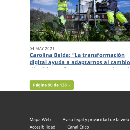
04 MAY 2021
Carolina Belda: “La transformación
digital ayuda a adaptarnos al cambi
climático y ofrece transparencia en l
gestión del ciclo integral del agua”
Página 90 de 138
Mapa Web
Aviso legal y privacidad de la web
Accesibilidad
Canal Ético