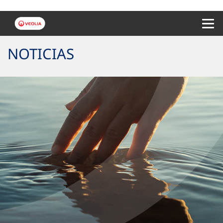
Menu 
NOTICIAS