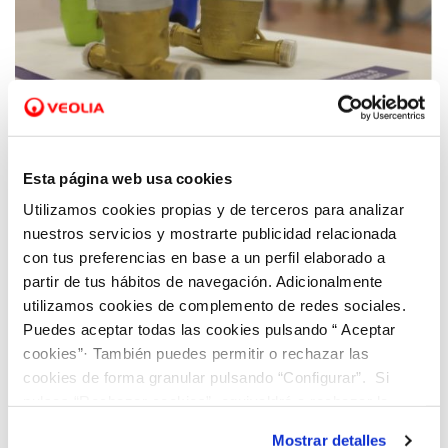
04 AGO 2021
Eduardo Montero: “Los contadores
Esta página web usa cookies
inteligentes son un ejemplo de cómo la
Utilizamos cookies propias y de terceros para analizar
digitalización ayuda a mejorar nuestra
nuestros servicios y mostrarte publicidad relacionada
calidad de vida”
con tus preferencias en base a un perfil elaborado a
partir de tus hábitos de navegación. Adicionalmente
utilizamos cookies de complemento de redes sociales.
Puedes aceptar todas las cookies pulsando “ Aceptar
cookies”· También puedes permitir o rechazar las
cookies de forma granular pulsando “Configurar”. Si
pulsas “Rechazar cookies”, equivaldrá a rechazar la
instalación de todas las cookies salvo las necesarias que
Mostrar detalles