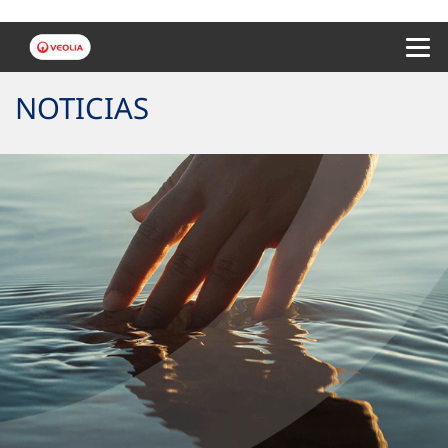
Menu 
NOTICIAS