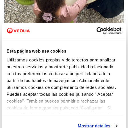
07 ENE 2022
Hidraqua promueve programas de
Esta página web usa cookies
mentorización a fin de fomentar la
Utilizamos cookies propias y de terceros para analizar
incorporación de mujeres en puestos
nuestros servicios y mostrarte publicidad relacionada
directivos
con tus preferencias en base a un perfil elaborado a
partir de tus hábitos de navegación. Adicionalmente
utilizamos cookies de complemento de redes sociales.
Puedes aceptar todas las cookies pulsando “ Aceptar
cookies”· También puedes permitir o rechazar las
cookies de forma granular pulsando “Configurar”. Si
pulsas “Rechazar cookies”, equivaldrá a rechazar la
instalación de todas las cookies salvo las necesarias que
Mostrar detalles