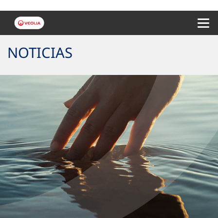
Menu 
NOTICIAS