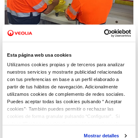
01 SEP 2022
Hidraqua promueve el empleo de calidad a
Esta página web usa cookies
través de la FP Dual de las titulaciones
Utilizamos cookies propias y de terceros para analizar
vinculadas al ciclo integral del agua
nuestros servicios y mostrarte publicidad relacionada
con tus preferencias en base a un perfil elaborado a
partir de tus hábitos de navegación. Adicionalmente
utilizamos cookies de complemento de redes sociales.
Puedes aceptar todas las cookies pulsando “ Aceptar
cookies”· También puedes permitir o rechazar las
cookies de forma granular pulsando “Configurar”. Si
pulsas “Rechazar cookies”, equivaldrá a rechazar la
instalación de todas las cookies salvo las necesarias que
Mostrar detalles