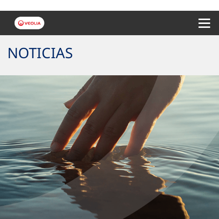
Menu 
NOTICIAS