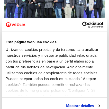
09 DIC 2022
Hidraqua presenta su estrategia en
Esta página web usa cookies
emprendimiento, sostenibilidad e
Utilizamos cookies propias y de terceros para analizar
innovación climática en el evento
nuestros servicios y mostrarte publicidad relacionada
internacional Unique Summit
con tus preferencias en base a un perfil elaborado a
partir de tus hábitos de navegación. Adicionalmente
utilizamos cookies de complemento de redes sociales.
Puedes aceptar todas las cookies pulsando “ Aceptar
cookies”· También puedes permitir o rechazar las
cookies de forma granular pulsando “Configurar”. Si
pulsas “Rechazar cookies”, equivaldrá a rechazar la
instalación de todas las cookies salvo las necesarias que
Mostrar detalles
son indispensables para que el sitio web funcione y que