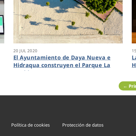
20 JUL 2020
1
El Ayuntamiento de Daya Nueva e
L
Hidraqua construyen el Parque La
H
Puebla
c
I
← Pr
Política de cookies
Protección de datos