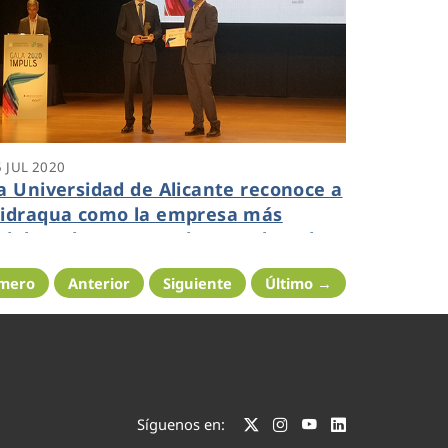
5 JUL 2020
a Universidad de Alicante reconoce a
idraqua como la empresa más
olaboradora en I+D durante la Gala
mpulso 2020
imero
Anterior
Siguiente
Último →
Síguenos en: