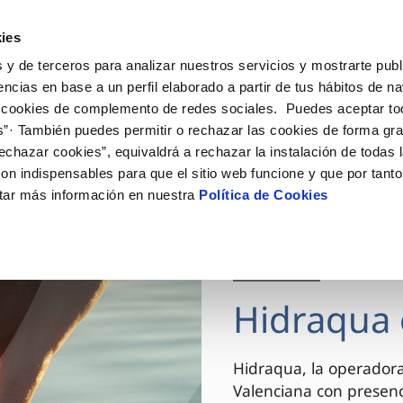
ES
VA
Actua
ies
 y de terceros para analizar nuestros servicios y mostrarte publ
Tu Servicio
Tu Agua
Conócenos
encias en base a un perfil elaborado a partir de tus hábitos de n
 cookies de complemento de redes sociales. Puedes aceptar to
s”· También puedes permitir o rechazar las cookies de forma gr
ÓN AL CLIENTE
AD
ROS COMPROMISOS
NTRATOS
COMPROMISO DE SERVICIO
CUIDADOS DEL AGUA
MODIFICACIÓN DE DAT
echazar cookies”, equivaldrá a rechazar la instalación de todas 
 de contacto
 calidad del agua
 personas
bio de titular
Carta de compromisos
Consejos de ahorro
Actualizar datos bancario
on indispensables para que el sitio web funcione y que por tant
via
el consumidor
medio ambiente
a de suministro
Customer Counsel (Defensa de
Actualizar datos de domici
tar más información en nuestra
Política de Cookies
cliente)
innovacion y digitalización
a de suministro
Actualizar datos personal
Normativa del servicio
 obras y afectaciones
icitud de Acometida
Arbitraje y mediación
03 DIC 2025
ación de fuga interior
umentación contratación
Programa CONTIGO
ntación e impresos
Hidraqua 
VER TODAS LAS GESTIONES
Hidraqua, la operador
Valenciana con presen