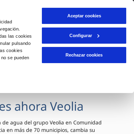
lidad
Ayuda
Contáctanos
Aceptar cookies
icidad
Área de clientes
avegación.
Configurar
das las cookies
anular pulsando
OS
INCIDENCIAS
las cookies
s
Comunica anomalías o posibles
Rechazar cookies
o no se pueden
fraudes
l
lio
Reclamaciones
es
es ahora Veolia
a de agua del grupo Veolia en Comunidad
cia en más de 70 municipios, cambia su