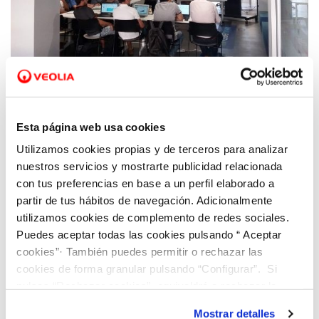
22 JUN 2021
Hidraqua mentoriza dos de los equipos de
Esta página web usa cookies
España que compiten por ser la mejor idea
Utilizamos cookies propias y de terceros para analizar
para combatir el cambio climático
nuestros servicios y mostrarte publicidad relacionada
con tus preferencias en base a un perfil elaborado a
partir de tus hábitos de navegación. Adicionalmente
utilizamos cookies de complemento de redes sociales.
Puedes aceptar todas las cookies pulsando “ Aceptar
cookies”· También puedes permitir o rechazar las
cookies de forma granular pulsando “Configurar”. Si
pulsas “Rechazar cookies”, equivaldrá a rechazar la
instalación de todas las cookies salvo las necesarias que
Mostrar detalles