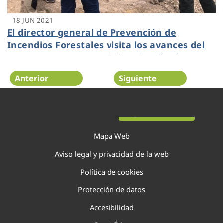
18 JUN 2021
El director general de Prevención de
Incendios Forestales visita los avances del
proyecto GUARDIAN, la instalación de
defensa contra incendios forestales más
Anterior
Siguiente
grande de Europa
Página 84 de 138
Mapa Web
Aviso legal y privacidad de la web
Política de cookies
Protección de datos
Accesibilidad