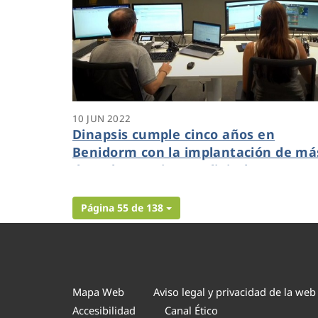
10 JUN 2022
Dinapsis cumple cinco años en
Benidorm con la implantación de má
de 30 herramientas digitales que
permiten la gestión eficiente y
sostenible del agua y el territorio
Página 55 de 138
Mapa Web
Aviso legal y privacidad de la web
Accesibilidad
Canal Ético