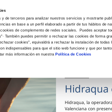
ES
VA
Actua
ies
 y de terceros para analizar nuestros servicios y mostrarte publ
Tu Servicio
Tu Agua
Conócenos
encias en base a un perfil elaborado a partir de tus hábitos de n
 cookies de complemento de redes sociales. Puedes aceptar to
s”· También puedes permitir o rechazar las cookies de forma gr
ÓN AL CLIENTE
AD
ROS COMPROMISOS
NTRATOS
COMPROMISO DE SERVICIO
CUIDADOS DEL AGUA
MODIFICACIÓN DE DAT
echazar cookies”, equivaldrá a rechazar la instalación de todas 
 de contacto
 calidad del agua
 personas
bio de titular
Carta de compromisos
Consejos de ahorro
Actualizar datos bancario
on indispensables para que el sitio web funcione y que por tant
via
el consumidor
medio ambiente
a de suministro
Customer Counsel (Defensa de
Actualizar datos de domici
tar más información en nuestra
Política de Cookies
cliente)
innovacion y digitalización
a de suministro
Actualizar datos personal
Normativa del servicio
 obras y afectaciones
icitud de Acometida
Arbitraje y mediación
03 DIC 2025
ación de fuga interior
umentación contratación
Programa CONTIGO
ntación e impresos
Hidraqua 
VER TODAS LAS GESTIONES
Hidraqua, la operador
Valenciana con presen