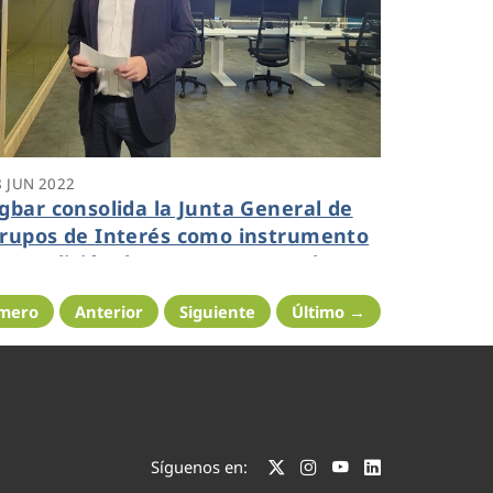
8 JUN 2022
gbar consolida la Junta General de
rupos de Interés como instrumento
e rendición de cuentas y escucha
ctiva, con especial foco en los
imero
Anterior
Siguiente
Último →
riterios ESG
Síguenos en: