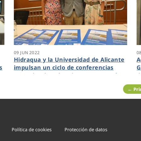
09 JUN 2022
0
Hidraqua y la Universidad de Alicante
A
s
impulsan un ciclo de conferencias
G
para abordar cómo los sectores más
d
representativos de la Comunitat
a
← Pr
luchan contra la crisis climática
c
Política de cookies
Protección de datos