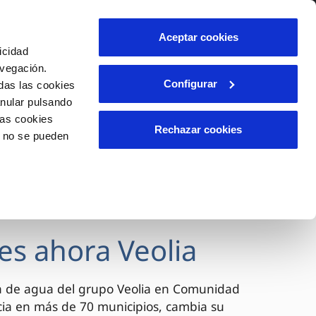
lidad
Ayuda
Contáctanos
Aceptar cookies
icidad
Área de clientes
avegación.
Configurar
das las cookies
anular pulsando
OS
INCIDENCIAS
las cookies
s
Comunica anomalías o posibles
Rechazar cookies
o no se pueden
fraudes
l
lio
Reclamaciones
es
es ahora Veolia
a de agua del grupo Veolia en Comunidad
cia en más de 70 municipios, cambia su